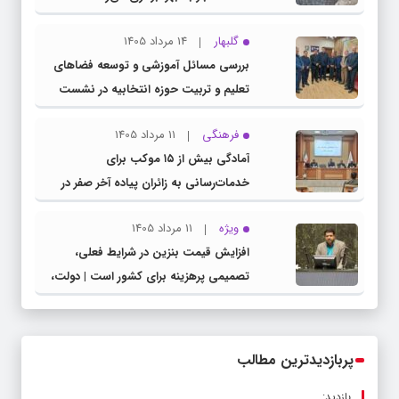
گلبهار
14 مرداد 1405
بررسی مسائل آموزشی و توسعه فضاهای
تعلیم و تربیت حوزه انتخابیه در نشست
مشترک عضو کمیسیون آموزش مجلس با
فرهنگی
11 مرداد 1405
مدیرکل آموزش و پرورش خراسان رضوی
آمادگی بیش از ۱۵ موکب برای
خدمات‌رسانی به زائران پیاده آخر صفر در
شهرستان چناران
ویژه
11 مرداد 1405
افزایش قیمت بنزین در شرایط فعلی،
تصمیمی پرهزینه برای کشور است | دولت،
قاچاق سوخت و عوامل اصلی ناترازی را
محدود کند، نه سفره مردم
پربازدیدترین مطالب
بازدید: