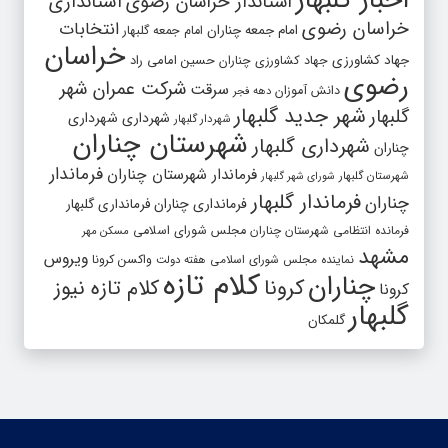
اخبار گلبهار
استاندار خراسان رضوی
استانداری
خراسان رضوی
انتخابات
امام جمعه چناران
امام جمعه گلبهار
خراسان
جهاد کشاورزی
جهاد کشاورزی چناران
حسین امامی راد
رضوی
شرکت عمران شهر
سرقت
دانش آموزان
دهه فجر
شهر جدید گلبهار
گلبهار
شهرداری
شهرداری
شهردار گلبهار
شهرستان چناران
شهرداری گلبهار
چناران
فرماندار
فرماندار شهرستان چناران
شهرستان گلبهار
شورای شهر گلبهار
فرماندار گلبهار
چناران
فرمانداری چناران
فرمانداری گلبهار
فرمانده انتظامی شهرستان چناران
مجلس شورای اسلامی
مسکن مهر
مشهد
ویروس
واکسن کرونا
نماینده مجلس شورای اسلامی
هفته دولت
کلام تازه
چناران
کرونا
کلام تازه نیوز
کرونا
گلبهار
گلمکان