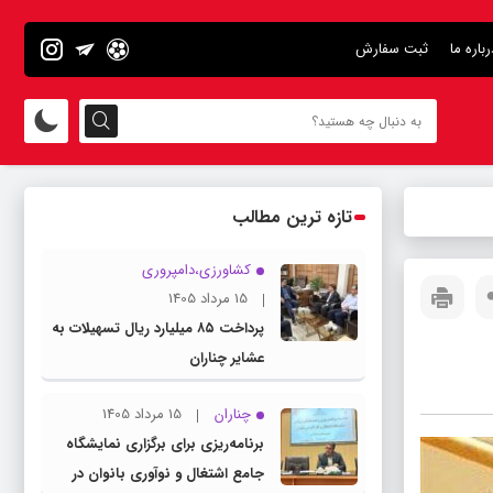
رباره ما
ثبت سفارش
تازه ترین مطالب
کشاورزی،دامپروری
15 مرداد 1405
پرداخت ۸۵ میلیارد ریال تسهیلات به
عشایر چناران
چناران
15 مرداد 1405
برنامه‌ریزی برای برگزاری نمایشگاه
جامع اشتغال و نوآوری بانوان در