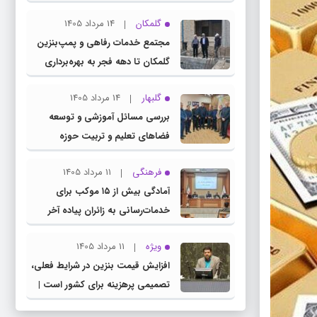
چناران
گلمکان
14 مرداد 1405
مجتمع خدمات رفاهی و پمپ‌بنزین
گلمکان تا دهه فجر به بهره‌برداری
می‌رسد
گلبهار
14 مرداد 1405
بررسی مسائل آموزشی و توسعه
فضاهای تعلیم و تربیت حوزه
انتخابیه در نشست مشترک عضو
فرهنگی
11 مرداد 1405
کمیسیون آموزش مجلس با مدیرکل
آمادگی بیش از ۱۵ موکب برای
آموزش و پرورش خراسان رضوی
خدمات‌رسانی به زائران پیاده آخر
صفر در شهرستان چناران
ویژه
11 مرداد 1405
افزایش قیمت بنزین در شرایط فعلی،
تصمیمی پرهزینه برای کشور است |
دولت، قاچاق سوخت و عوامل اصلی