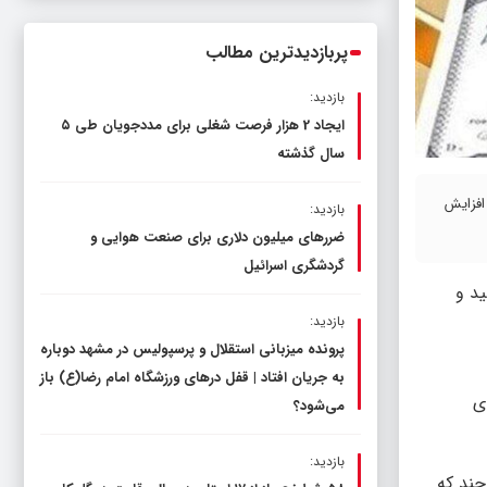
ناترازی را محدود کند، نه سفره مردم
پربازدیدترین مطالب
بازدید:
ایجاد 2 هزار فرصت شغلی برای مددجویان طی ۵
سال گذشته
 افزایش
بازدید:
ضررهای میلیون دلاری برای صنعت هوایی و
گردشگری اسرائیل
۲. درصد کاهش به ۱۷۰۷ دلار و ۱۰ سنت رسید و
بازدید:
پرونده میزبانی استقلال و پرسپولیس در مشهد دوباره
به جریان افتاد | قفل در‌های ورزشگاه امام رضا(ع) باز
ی
می‌شود؟
بازدید:
ند خواهند بود، هر چند که