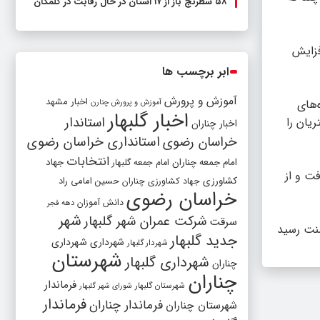
۵۸ شطرنج‌ باز از ۱۷ استان در حال رقابت در گلمکان
فزایش
ابر برچسب ها
آموزش و پرورش
اخبار مشهد
‌های
آموزش و پرورش چنارن
اخبار گلبهار
استاندار
یان را
اخبار چناران
خراسان رضوی
استانداری خراسان رضوی
انتخابات
امام جمعه چناران
جهاد
امام جمعه گلبهار
که دارایی‌های آن ۰.۵ درصد کاهش یافت و از
کشاورزی
جهاد کشاورزی چناران
حسین امامی راد
خراسان رضوی
دانش آموزان
دهه فجر
شهر
شرکت عمران شهر گلبهار
سرقت
، بهای هر اونس نقره با ۰.۱ درصد کاهش به ۱۸.۶۶ دلار رسید، پلاتین با ۰.۲ درصد کاهش به ۸۶۰ دلار و ۸۸ سنت رسید
جدید گلبهار
شهرداری
شهرداری
شهردار گلبهار
شهرستان
شهرداری گلبهار
چناران
چناران
فرماندار
شهرستان گلبهار
شورای شهر گلبهار
فرماندار
فرماندار چناران
شهرستان چناران