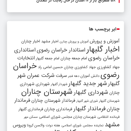
۵۸ شطرنج‌ باز از ۱۷ استان در حال رقابت در گلمکان
ابر برچسب ها
آموزش و پرورش
اخبار مشهد
اخبار چناران
آموزش و پرورش چنارن
اخبار گلبهار
استاندار خراسان رضوی
استانداری
خراسان رضوی
انتخابات
امام جمعه چناران
امام جمعه گلبهار
خراسان
جهاد کشاورزی
جهاد کشاورزی چناران
حسین امامی راد
رضوی
شرکت عمران شهر
سرقت
دانش آموزان
دهه فجر
شهر جدید گلبهار
گلبهار
شهرداری
شهرداری
شهردار گلبهار
شهرستان چناران
شهرداری گلبهار
چناران
فرماندار
فرماندار شهرستان چناران
شهرستان گلبهار
شورای شهر گلبهار
فرماندار گلبهار
چناران
فرمانداری چناران
فرمانداری گلبهار
فرمانده انتظامی شهرستان چناران
مجلس شورای اسلامی
مسکن مهر
مشهد
ویروس
واکسن کرونا
نماینده مجلس شورای اسلامی
هفته دولت