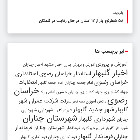
بازدید:
۵۸ شطرنج‌ باز از ۱۷ استان در حال رقابت در گلمکان
ابر برچسب ها
آموزش و پرورش
اخبار مشهد
اخبار چناران
آموزش و پرورش چنارن
اخبار گلبهار
استاندار خراسان رضوی
استانداری
خراسان رضوی
انتخابات
امام جمعه چناران
امام جمعه گلبهار
خراسان
جهاد کشاورزی
جهاد کشاورزی چناران
حسین امامی راد
رضوی
شرکت عمران شهر
سرقت
دانش آموزان
دهه فجر
شهر جدید گلبهار
گلبهار
شهرداری
شهرداری
شهردار گلبهار
شهرستان چناران
شهرداری گلبهار
چناران
فرماندار
فرماندار شهرستان چناران
شهرستان گلبهار
شورای شهر گلبهار
فرماندار گلبهار
چناران
فرمانداری چناران
فرمانداری گلبهار