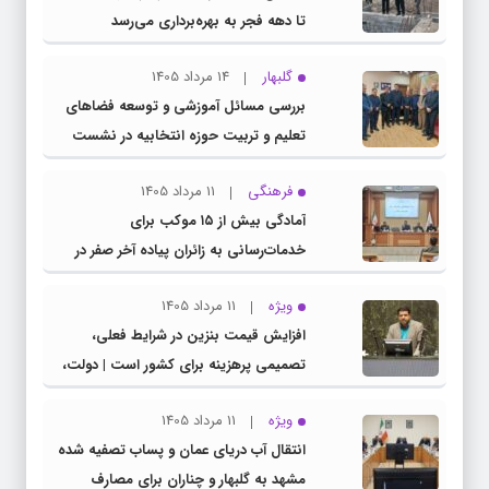
تا دهه فجر به بهره‌برداری می‌رسد
گلبهار
14 مرداد 1405
بررسی مسائل آموزشی و توسعه فضاهای
تعلیم و تربیت حوزه انتخابیه در نشست
مشترک عضو کمیسیون آموزش مجلس با
فرهنگی
11 مرداد 1405
مدیرکل آموزش و پرورش خراسان رضوی
آمادگی بیش از ۱۵ موکب برای
خدمات‌رسانی به زائران پیاده آخر صفر در
شهرستان چناران
ویژه
11 مرداد 1405
افزایش قیمت بنزین در شرایط فعلی،
تصمیمی پرهزینه برای کشور است | دولت،
قاچاق سوخت و عوامل اصلی ناترازی را
ویژه
11 مرداد 1405
محدود کند، نه سفره مردم
انتقال آب دریای عمان و پساب تصفیه شده
مشهد به گلبهار و چناران برای مصارف