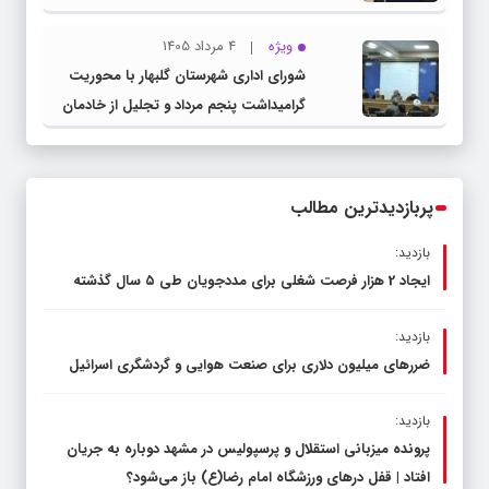
صنعتی و کشاورزی | لزوم تسریع در اجرای
ویژه
4 مرداد 1405
پروژه‌های قطار و آزادراه مشهد- گلبهار-
شورای اداری شهرستان گلبهار با محوریت
چناران
گرامیداشت پنجم مرداد و تجلیل از خادمان
عرصه نماز برگزار شد
پربازدیدترین مطالب
بازدید:
ایجاد 2 هزار فرصت شغلی برای مددجویان طی ۵ سال گذشته
بازدید:
ضررهای میلیون دلاری برای صنعت هوایی و گردشگری اسرائیل
بازدید:
پرونده میزبانی استقلال و پرسپولیس در مشهد دوباره به جریان
افتاد | قفل در‌های ورزشگاه امام رضا(ع) باز می‌شود؟