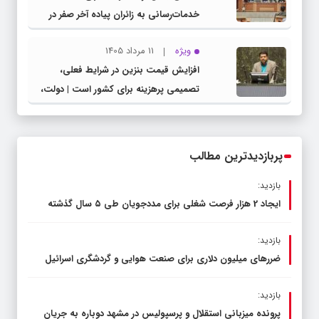
خدمات‌رسانی به زائران پیاده آخر صفر در
شهرستان چناران
ویژه
11 مرداد 1405
افزایش قیمت بنزین در شرایط فعلی،
تصمیمی پرهزینه برای کشور است | دولت،
قاچاق سوخت و عوامل اصلی ناترازی را
محدود کند، نه سفره مردم
پربازدیدترین مطالب
بازدید:
ایجاد 2 هزار فرصت شغلی برای مددجویان طی ۵ سال گذشته
بازدید:
ضررهای میلیون دلاری برای صنعت هوایی و گردشگری اسرائیل
بازدید:
پرونده میزبانی استقلال و پرسپولیس در مشهد دوباره به جریان