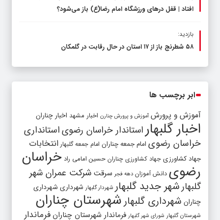
افتاد | قفل در‌های ورزشگاه امام رضا(ع) باز می‌شود؟
بازدید:
۵۸ شطرنج‌ باز از ۱۷ استان در حال رقابت در گلمکان
ابر برچسب ها
آموزش و پرورش
اخبار مشهد
اخبار چناران
آموزش و پرورش چنارن
اخبار گلبهار
استاندار خراسان رضوی
استانداری
خراسان رضوی
انتخابات
امام جمعه چناران
امام جمعه گلبهار
خراسان
جهاد کشاورزی
جهاد کشاورزی چناران
حسین امامی راد
رضوی
شرکت عمران شهر
سرقت
دانش آموزان
دهه فجر
شهر جدید گلبهار
گلبهار
شهرداری
شهرداری
شهردار گلبهار
شهرستان چناران
شهرداری گلبهار
چناران
فرماندار
فرماندار شهرستان چناران
شهرستان گلبهار
شورای شهر گلبهار