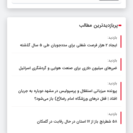
قاچاق سوخت و عوامل اصلی ناترازی را
محدود کند، نه سفره مردم
پربازدیدترین مطالب
بازدید:
ایجاد 2 هزار فرصت شغلی برای مددجویان طی ۵ سال گذشته
بازدید:
ضررهای میلیون دلاری برای صنعت هوایی و گردشگری اسرائیل
بازدید:
پرونده میزبانی استقلال و پرسپولیس در مشهد دوباره به جریان
افتاد | قفل در‌های ورزشگاه امام رضا(ع) باز می‌شود؟
بازدید:
۵۸ شطرنج‌ باز از ۱۷ استان در حال رقابت در گلمکان