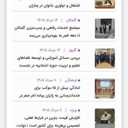
اشتغال و نوآوری بانوان در چناران
گلمکان
14 مرداد 1405
مجتمع خدمات رفاهی و پمپ‌بنزین گلمکان
تا دهه فجر به بهره‌برداری می‌رسد
گلبهار
14 مرداد 1405
بررسی مسائل آموزشی و توسعه فضاهای
تعلیم و تربیت حوزه انتخابیه در نشست
مشترک عضو کمیسیون آموزش مجلس با
فرهنگی
11 مرداد 1405
مدیرکل آموزش و پرورش خراسان رضوی
آمادگی بیش از ۱۵ موکب برای
خدمات‌رسانی به زائران پیاده آخر صفر در
شهرستان چناران
ویژه
11 مرداد 1405
افزایش قیمت بنزین در شرایط فعلی،
تصمیمی پرهزینه برای کشور است | دولت،