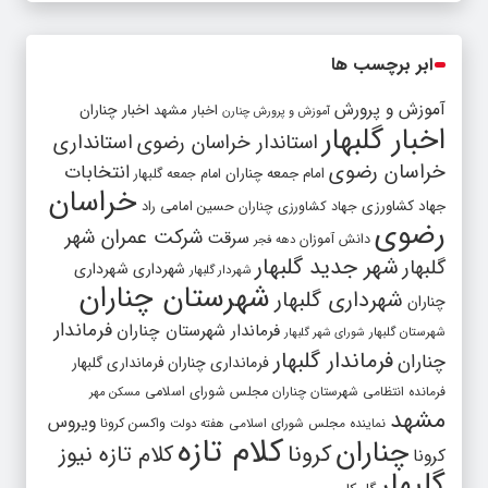
ابر برچسب ها
آموزش و پرورش
اخبار مشهد
اخبار چناران
آموزش و پرورش چنارن
اخبار گلبهار
استاندار خراسان رضوی
استانداری
خراسان رضوی
انتخابات
امام جمعه چناران
امام جمعه گلبهار
خراسان
جهاد کشاورزی
جهاد کشاورزی چناران
حسین امامی راد
رضوی
شرکت عمران شهر
سرقت
دانش آموزان
دهه فجر
شهر جدید گلبهار
گلبهار
شهرداری
شهرداری
شهردار گلبهار
شهرستان چناران
شهرداری گلبهار
چناران
فرماندار
فرماندار شهرستان چناران
شهرستان گلبهار
شورای شهر گلبهار
فرماندار گلبهار
چناران
فرمانداری چناران
فرمانداری گلبهار
فرمانده انتظامی شهرستان چناران
مجلس شورای اسلامی
مسکن مهر
مشهد
ویروس
واکسن کرونا
نماینده مجلس شورای اسلامی
هفته دولت
کلام تازه
چناران
کرونا
کلام تازه نیوز
کرونا
گلبهار