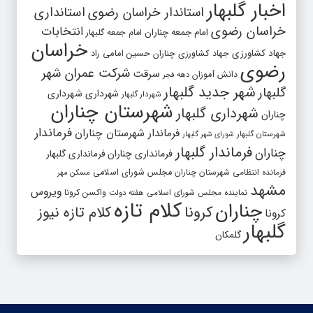
اخبار گلبهار
استاندار خراسان رضوی
استانداری
خراسان رضوی
انتخابات
امام جمعه چناران
امام جمعه گلبهار
خراسان
جهاد کشاورزی
جهاد کشاورزی چناران
حسین امامی راد
رضوی
شرکت عمران شهر
سرقت
دانش آموزان
دهه فجر
شهر جدید گلبهار
گلبهار
شهرداری
شهرداری
شهردار گلبهار
شهرستان چناران
شهرداری گلبهار
چناران
فرماندار
فرماندار شهرستان چناران
شهرستان گلبهار
شورای شهر گلبهار
فرماندار گلبهار
چناران
فرمانداری چناران
فرمانداری گلبهار
فرمانده انتظامی شهرستان چناران
مجلس شورای اسلامی
مسکن مهر
مشهد
ویروس
واکسن کرونا
نماینده مجلس شورای اسلامی
هفته دولت
کلام تازه
چناران
کرونا
کلام تازه نیوز
کرونا
گلبهار
گلمکان