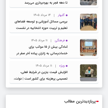
تا دهه فجر به بهره‌برداری می‌رسد
گلبهار
14 مرداد 1405
بررسی مسائل آموزشی و توسعه فضاهای
تعلیم و تربیت حوزه انتخابیه در نشست
مشترک عضو کمیسیون آموزش مجلس با
فرهنگی
11 مرداد 1405
مدیرکل آموزش و پرورش خراسان رضوی
آمادگی بیش از ۱۵ موکب برای
خدمات‌رسانی به زائران پیاده آخر صفر در
شهرستان چناران
ویژه
11 مرداد 1405
افزایش قیمت بنزین در شرایط فعلی،
تصمیمی پرهزینه برای کشور است | دولت،
قاچاق سوخت و عوامل اصلی ناترازی را
محدود کند، نه سفره مردم
پربازدیدترین مطالب