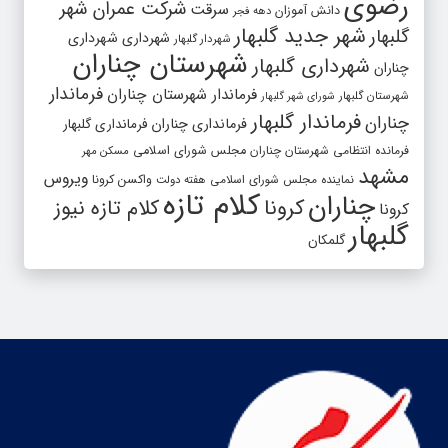
رضوی
شرکت عمران شهر
سرقت
دانش آموزان
دهه فجر
شهر جدید گلبهار
گلبهار
شهرداری
شهرداری
شهردار گلبهار
شهرستان چناران
شهرداری گلبهار
چناران
فرماندار
فرماندار شهرستان چناران
شهرستان گلبهار
شورای شهر گلبهار
فرماندار گلبهار
چناران
فرمانداری چناران
فرمانداری گلبهار
فرمانده انتظامی شهرستان چناران
مجلس شورای اسلامی
مسکن مهر
مشهد
ویروس
واکسن کرونا
نماینده مجلس شورای اسلامی
هفته دولت
کلام تازه
چناران
کرونا
کلام تازه نیوز
کرونا
گلبهار
گلمکان