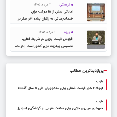
فرهنگی
11 مرداد 1405
مدیرکل آموزش و پرورش خراسان رضوی
آمادگی بیش از ۱۵ موکب برای
خدمات‌رسانی به زائران پیاده آخر صفر در
شهرستان چناران
ویژه
11 مرداد 1405
افزایش قیمت بنزین در شرایط فعلی،
تصمیمی پرهزینه برای کشور است | دولت،
قاچاق سوخت و عوامل اصلی ناترازی را
محدود کند، نه سفره مردم
پربازدیدترین مطالب
بازدید:
ایجاد 2 هزار فرصت شغلی برای مددجویان طی ۵ سال گذشته
بازدید:
ضررهای میلیون دلاری برای صنعت هوایی و گردشگری اسرائیل