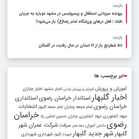
بازدید:
پرونده میزبانی استقلال و پرسپولیس در مشهد دوباره به جریان
افتاد | قفل در‌های ورزشگاه امام رضا(ع) باز می‌شود؟
بازدید:
۵۸ شطرنج‌ باز از ۱۷ استان در حال رقابت در گلمکان
ابر برچسب ها
آموزش و پرورش
اخبار مشهد
اخبار چناران
آموزش و پرورش چنارن
اخبار گلبهار
استاندار خراسان رضوی
استانداری
خراسان رضوی
انتخابات
امام جمعه چناران
امام جمعه گلبهار
خراسان
جهاد کشاورزی
جهاد کشاورزی چناران
حسین امامی راد
رضوی
شرکت عمران شهر
سرقت
دانش آموزان
دهه فجر
شهر جدید گلبهار
گلبهار
شهرداری
شهرداری
شهردار گلبهار