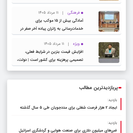
مشترک عضو کمیسیون آموزش مجلس با
فرهنگی
11 مرداد 1405
مدیرکل آموزش و پرورش خراسان رضوی
آمادگی بیش از ۱۵ موکب برای
خدمات‌رسانی به زائران پیاده آخر صفر در
شهرستان چناران
ویژه
11 مرداد 1405
افزایش قیمت بنزین در شرایط فعلی،
تصمیمی پرهزینه برای کشور است | دولت،
قاچاق سوخت و عوامل اصلی ناترازی را
محدود کند، نه سفره مردم
پربازدیدترین مطالب
بازدید:
ایجاد 2 هزار فرصت شغلی برای مددجویان طی ۵ سال گذشته
بازدید:
ضررهای میلیون دلاری برای صنعت هوایی و گردشگری اسرائیل