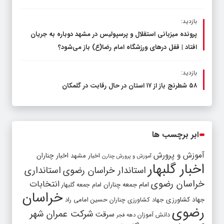
بازدید:
پرونده میزبانی استقلال و پرسپولیس در مشهد دوباره به جریان
افتاد | قفل در‌های ورزشگاه امام رضا(ع) باز می‌شود؟
بازدید:
۵۸ شطرنج‌ باز از ۱۷ استان در حال رقابت در گلمکان
ابر برچسب ها
آموزش و پرورش
اخبار مشهد
اخبار چناران
آموزش و پرورش چنارن
اخبار گلبهار
استاندار خراسان رضوی
استانداری
خراسان رضوی
انتخابات
امام جمعه چناران
امام جمعه گلبهار
خراسان
جهاد کشاورزی
جهاد کشاورزی چناران
حسین امامی راد
رضوی
شرکت عمران شهر
سرقت
دانش آموزان
دهه فجر