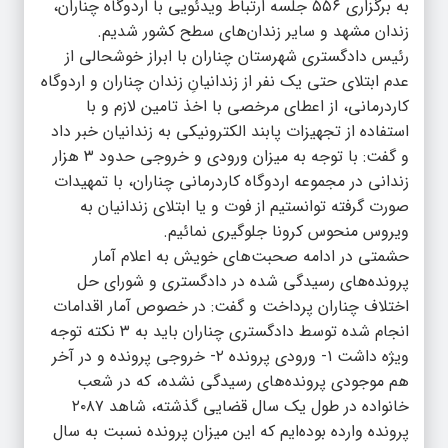
به برگزاری ۵۵۶ جلسه ارتباط ویدئویی با اردوگاه چناران،
زندان مشهد و سایر زندان‌های سطح کشور شدیم.
رئیس دادگستری شهرستان چناران با ابراز خوشحالی از
عدم ابتلای حتی یک نفر از زندانیانِ زندان چناران و اردوگاه
کاردرمانی، از اعطای مرخصی با اخذ تامین لازم و با
استفاده از تجهیزات پابند الکترونیکی به زندانیان خبر داد
و گفت: با توجه به میزان ورودی و خروجی حدود ۳ هزار
زندانی در مجموعه اردوگاه کاردرمانی چناران، با تمهیدات
صورت گرفته توانستیم از فوت و یا ابتلای زندانیان به
ویروس منحوس کرونا جلوگیری نمائیم.
حشمتی در ادامه صحبت‌های خویش به اعلام آمار
پرونده‌های رسیدگی شده در دادگستری و شورای حل
اختلاف چناران پرداخت و گفت: در خصوص آمار اقدامات
انجام شده توسط دادگستری چناران باید به ۳ نکته توجه
ویژه داشت ۱- ورودی پرونده ۲- خروجی پرونده و در آخر
هم موجودی پرونده‌های رسیدگی نشده، که در شعب
خانواده در طول یک سال قضایی گذشته، شاهد ۲۰۸۷
پرونده وارده بوده‌ایم که این میزان پرونده نسبت به سال