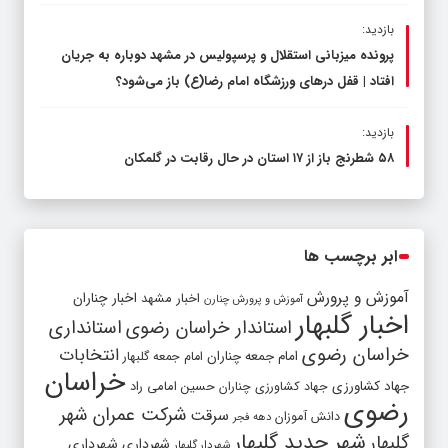
بازدید:
پرونده میزبانی استقلال و پرسپولیس در مشهد دوباره به جریان
افتاد | قفل در‌های ورزشگاه امام رضا(ع) باز می‌شود؟
بازدید:
۵۸ شطرنج‌ باز از ۱۷ استان در حال رقابت در گلمکان
ابر برچسب ها
آموزش و پرورش
اخبار مشهد
اخبار چناران
آموزش و پرورش چنارن
اخبار گلبهار
استاندار خراسان رضوی
استانداری
خراسان رضوی
انتخابات
امام جمعه چناران
امام جمعه گلبهار
خراسان
جهاد کشاورزی
جهاد کشاورزی چناران
حسین امامی راد
رضوی
شرکت عمران شهر
سرقت
دانش آموزان
دهه فجر
شهر جدید گلبهار
گلبهار
شهرداری
شهرداری
شهردار گلبهار