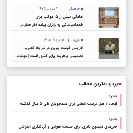
مشترک عضو کمیسیون آموزش مجلس با
فرهنگی
11 مرداد 1405
مدیرکل آموزش و پرورش خراسان رضوی
آمادگی بیش از ۱۵ موکب برای
خدمات‌رسانی به زائران پیاده آخر صفر در
شهرستان چناران
ویژه
11 مرداد 1405
افزایش قیمت بنزین در شرایط فعلی،
تصمیمی پرهزینه برای کشور است | دولت،
قاچاق سوخت و عوامل اصلی ناترازی را
محدود کند، نه سفره مردم
پربازدیدترین مطالب
بازدید:
ایجاد 2 هزار فرصت شغلی برای مددجویان طی ۵ سال گذشته
بازدید:
ضررهای میلیون دلاری برای صنعت هوایی و گردشگری اسرائیل