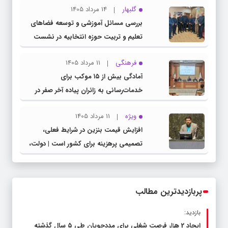
گلبهار
14 مرداد 1405
بررسی مسائل آموزشی و توسعه فضاهای
تعلیم و تربیت حوزه انتخابیه در نشست
مشترک عضو کمیسیون آموزش مجلس با
فرهنگی
11 مرداد 1405
مدیرکل آموزش و پرورش خراسان رضوی
آمادگی بیش از ۱۵ موکب برای
خدمات‌رسانی به زائران پیاده آخر صفر در
شهرستان چناران
ویژه
11 مرداد 1405
افزایش قیمت بنزین در شرایط فعلی،
تصمیمی پرهزینه برای کشور است | دولت،
قاچاق سوخت و عوامل اصلی ناترازی را
محدود کند، نه سفره مردم
پربازدیدترین مطالب
بازدید:
ایجاد 2 هزار فرصت شغلی برای مددجویان طی ۵ سال گذشته