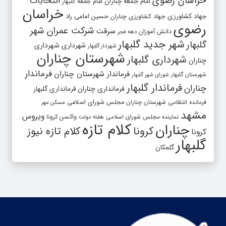
خراسان رضوی
انتخابات
امام جمعه چناران
امام جمعه گلبهار
خراسان
جهاد کشاورزی
جهاد کشاورزی چناران
حسین امامی راد
رضوی
شرکت عمران شهر
سرقت
دانش آموزان
دهه فجر
شهر جدید گلبهار
گلبهار
شهرداری
شهرداری
شهردار گلبهار
شهرستان چناران
شهرداری گلبهار
چناران
فرماندار
فرماندار شهرستان چناران
شهرستان گلبهار
شورای شهر گلبهار
فرماندار گلبهار
چناران
فرمانداری چناران
فرمانداری گلبهار
فرمانده انتظامی شهرستان چناران
مجلس شورای اسلامی
مسکن مهر
مشهد
ویروس
واکسن کرونا
نماینده مجلس شورای اسلامی
هفته دولت
کلام تازه
چناران
کرونا
کلام تازه نیوز
کرونا
گلبهار
گلمکان