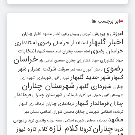
ابر برچسب ها
آموزش و پرورش
اخبار مشهد
اخبار چناران
آموزش و پرورش چنارن
اخبار گلبهار
استاندار خراسان رضوی
استانداری
خراسان رضوی
انتخابات
امام جمعه چناران
امام جمعه گلبهار
خراسان
جهاد کشاورزی
جهاد کشاورزی چناران
حسین امامی راد
رضوی
شرکت عمران شهر
سرقت
دانش آموزان
دهه فجر
شهر جدید گلبهار
گلبهار
شهرداری
شهرداری
شهردار گلبهار
شهرستان چناران
شهرداری گلبهار
چناران
فرماندار
فرماندار شهرستان چناران
شهرستان گلبهار
شورای شهر گلبهار
فرماندار گلبهار
چناران
فرمانداری چناران
فرمانداری گلبهار
فرمانده انتظامی شهرستان چناران
مجلس شورای اسلامی
مسکن مهر
مشهد
ویروس
واکسن کرونا
نماینده مجلس شورای اسلامی
هفته دولت
کلام تازه
چناران
کرونا
کلام تازه نیوز
کرونا