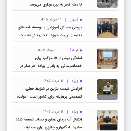
تا دهه فجر به بهره‌برداری می‌رسد
گلبهار
14 مرداد 1405
بررسی مسائل آموزشی و توسعه فضاهای
تعلیم و تربیت حوزه انتخابیه در نشست
مشترک عضو کمیسیون آموزش مجلس با
فرهنگی
11 مرداد 1405
مدیرکل آموزش و پرورش خراسان رضوی
آمادگی بیش از ۱۵ موکب برای
خدمات‌رسانی به زائران پیاده آخر صفر در
شهرستان چناران
ویژه
11 مرداد 1405
افزایش قیمت بنزین در شرایط فعلی،
تصمیمی پرهزینه برای کشور است | دولت،
قاچاق سوخت و عوامل اصلی ناترازی را
ویژه
11 مرداد 1405
محدود کند، نه سفره مردم
انتقال آب دریای عمان و پساب تصفیه شده
مشهد به گلبهار و چناران برای مصارف