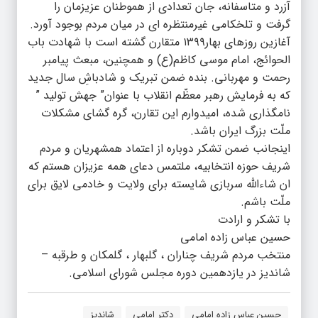
آزرد و متاسفانه، جان تعدادی از هموطنان عزیزمان را
گرفت و تلخکامی غیرمنتظره ای در میان مردم بوجود آورد.
آغازین روزهای بهار۱۳۹۹ متقارن گشته است با شهادت باب
الحوائج، امام موسی کاظم(ع) و همچنین، مبعث پیامبر
رحمت و مهربانی. بنده ضمن تبریک و شادباشِ سال جدید
که به فرمایش رهبر معظّم انقلاب با عنوان” جهش تولید ”
نامگذاری شده، امیدوارم این تقارن، گره گشای مشکلات
ملّت بزرگ ایران باشد.
اینجانب ضمن تشکر دوباره از اعتماد همشهریان و مردم
شریف حوزه انتخابیه، ملتمس دعای همه عزیزان هستم که
ان شاءالله سربازی شایسته برای ولایت و خادمی لایق برای
ملّت باشم.
با تشکر و ارادت
حسین عباس زاده امامی
منتخب مردم شریف چناران ، گلبهار ، گلمکان و طرقبه –
شاندیز در یازدهمین دوره مجلس شورای اسلامی.
حسین عباس زاده امامی
دکتر امامی
شاندیز