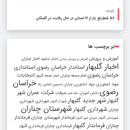
بازدید:
۵۸ شطرنج‌ باز از ۱۷ استان در حال رقابت در گلمکان
ابر برچسب ها
آموزش و پرورش
اخبار مشهد
اخبار چناران
آموزش و پرورش چنارن
اخبار گلبهار
استاندار خراسان رضوی
استانداری
خراسان رضوی
انتخابات
امام جمعه چناران
امام جمعه گلبهار
خراسان
جهاد کشاورزی
جهاد کشاورزی چناران
حسین امامی راد
رضوی
شرکت عمران شهر
سرقت
دانش آموزان
دهه فجر
شهر جدید گلبهار
گلبهار
شهرداری
شهرداری
شهردار گلبهار
شهرستان چناران
شهرداری گلبهار
چناران
فرماندار
فرماندار شهرستان چناران
شهرستان گلبهار
شورای شهر گلبهار
فرماندار گلبهار
چناران
فرمانداری چناران
فرمانداری گلبهار