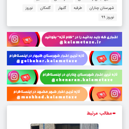
شهرستان چناران
طرقبه
گلبهار
گلمکان
نوروز
نوروز 99
مطالب مرتبط