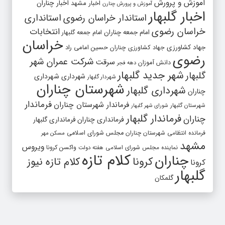
آموزش و پرورش
اخبار مشهد
اخبار چناران
آموزش و پرورش چنارن
اخبار گلبهار
استاندار خراسان رضوی
استانداری
خراسان رضوی
انتخابات
امام جمعه چناران
امام جمعه گلبهار
خراسان
جهاد کشاورزی
جهاد کشاورزی چناران
حسین امامی راد
رضوی
شرکت عمران شهر
سرقت
دانش آموزان
دهه فجر
شهر جدید گلبهار
گلبهار
شهرداری
شهرداری
شهردار گلبهار
شهرستان چناران
شهرداری گلبهار
چناران
فرماندار
فرماندار شهرستان چناران
شهرستان گلبهار
شورای شهر گلبهار
فرماندار گلبهار
چناران
فرمانداری چناران
فرمانداری گلبهار
فرمانده انتظامی شهرستان چناران
مجلس شورای اسلامی
مسکن مهر
مشهد
ویروس
واکسن کرونا
نماینده مجلس شورای اسلامی
هفته دولت
کلام تازه
چناران
کرونا
کلام تازه نیوز
کرونا
گلبهار
گلمکان