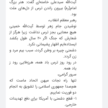
آیت‌الله سیدعلی خامنه‌ای گفت: هنر بزرگ
امام(ره) بیرون راندن ترس از دل‌های ملت
بود.
رهبر معظم انقلاب،
نوشیدن جام زهر توسط آیت‌الله خمینی
هیچ معنایی بجز ترس نداشت زیرا هرگز از
شعارش که جنگ اگر 20 سال طول بکشد
ایستاده‌ایم اظهار پشیمانی نکرد.
دشمنی چیره بر وطن گردد، سبب بیم مرد و
زن گردد.
در رود روز ترس باد همه، هرزه‌لایی رود ز
یاد همه.
سرور گرامی،
تنها راه نجات میهن اتحاد ماست که
هم‌صدا جمهوری اسلامی را تشویق به انجام
دو فوریت نماییم:
1- قطع دشمنی با آمریکا برای دفع تهدیدات
خارجی.