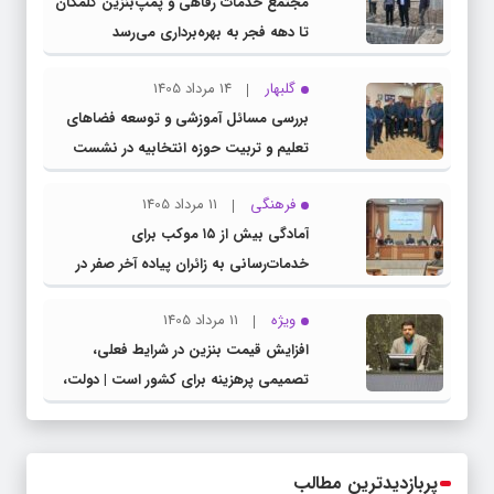
مجتمع خدمات رفاهی و پمپ‌بنزین گلمکان
تا دهه فجر به بهره‌برداری می‌رسد
گلبهار
14 مرداد 1405
بررسی مسائل آموزشی و توسعه فضاهای
تعلیم و تربیت حوزه انتخابیه در نشست
مشترک عضو کمیسیون آموزش مجلس با
فرهنگی
11 مرداد 1405
مدیرکل آموزش و پرورش خراسان رضوی
آمادگی بیش از ۱۵ موکب برای
خدمات‌رسانی به زائران پیاده آخر صفر در
شهرستان چناران
ویژه
11 مرداد 1405
افزایش قیمت بنزین در شرایط فعلی،
تصمیمی پرهزینه برای کشور است | دولت،
قاچاق سوخت و عوامل اصلی ناترازی را
محدود کند، نه سفره مردم
پربازدیدترین مطالب