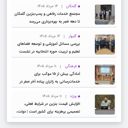
گلمکان
14 مرداد 1405
مجتمع خدمات رفاهی و پمپ‌بنزین گلمکان
تا دهه فجر به بهره‌برداری می‌رسد
گلبهار
14 مرداد 1405
بررسی مسائل آموزشی و توسعه فضاهای
تعلیم و تربیت حوزه انتخابیه در نشست
مشترک عضو کمیسیون آموزش مجلس با
فرهنگی
11 مرداد 1405
مدیرکل آموزش و پرورش خراسان رضوی
آمادگی بیش از ۱۵ موکب برای
خدمات‌رسانی به زائران پیاده آخر صفر در
شهرستان چناران
ویژه
11 مرداد 1405
افزایش قیمت بنزین در شرایط فعلی،
تصمیمی پرهزینه برای کشور است | دولت،
قاچاق سوخت و عوامل اصلی ناترازی را
محدود کند، نه سفره مردم