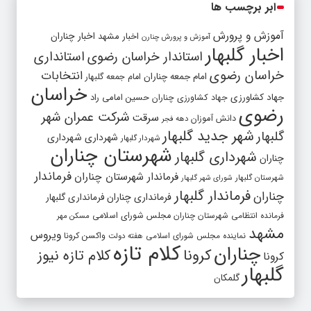
ابر برچسب ها
آموزش و پرورش
اخبار مشهد
اخبار چناران
آموزش و پرورش چنارن
اخبار گلبهار
استاندار خراسان رضوی
استانداری
خراسان رضوی
انتخابات
امام جمعه چناران
امام جمعه گلبهار
خراسان
جهاد کشاورزی
جهاد کشاورزی چناران
حسین امامی راد
رضوی
شرکت عمران شهر
سرقت
دانش آموزان
دهه فجر
شهر جدید گلبهار
گلبهار
شهرداری
شهرداری
شهردار گلبهار
شهرستان چناران
شهرداری گلبهار
چناران
فرماندار
فرماندار شهرستان چناران
شهرستان گلبهار
شورای شهر گلبهار
فرماندار گلبهار
چناران
فرمانداری چناران
فرمانداری گلبهار
فرمانده انتظامی شهرستان چناران
مجلس شورای اسلامی
مسکن مهر
مشهد
ویروس
واکسن کرونا
نماینده مجلس شورای اسلامی
هفته دولت
کلام تازه
چناران
کرونا
کلام تازه نیوز
کرونا
گلبهار
گلمکان