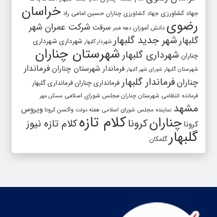
خراسان
جهاد کشاورزی
جهاد کشاورزی چناران
حسین امامی راد
رضوی
شرکت عمران شهر
سرقت
دانش آموزان
دهه فجر
شهر جدید گلبهار
گلبهار
شهرداری
شهرداری
شهردار گلبهار
شهرستان چناران
شهرداری گلبهار
چناران
فرماندار
فرماندار شهرستان چناران
شهرستان گلبهار
شورای شهر گلبهار
فرماندار گلبهار
چناران
فرمانداری چناران
فرمانداری گلبهار
فرمانده انتظامی شهرستان چناران
مجلس شورای اسلامی
مسکن مهر
مشهد
ویروس
واکسن کرونا
نماینده مجلس شورای اسلامی
هفته دولت
کلام تازه
چناران
کرونا
کلام تازه نیوز
کرونا
گلبهار
گلمکان