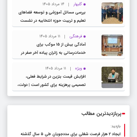
گلبهار
14 مرداد 1405
بررسی مسائل آموزشی و توسعه فضاهای
تعلیم و تربیت حوزه انتخابیه در نشست
مشترک عضو کمیسیون آموزش مجلس با
فرهنگی
11 مرداد 1405
مدیرکل آموزش و پرورش خراسان رضوی
آمادگی بیش از ۱۵ موکب برای
خدمات‌رسانی به زائران پیاده آخر صفر در
شهرستان چناران
ویژه
11 مرداد 1405
افزایش قیمت بنزین در شرایط فعلی،
تصمیمی پرهزینه برای کشور است | دولت،
قاچاق سوخت و عوامل اصلی ناترازی را
محدود کند، نه سفره مردم
پربازدیدترین مطالب
بازدید:
ایجاد 2 هزار فرصت شغلی برای مددجویان طی ۵ سال گذشته