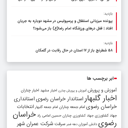
بازدید:
پرونده میزبانی استقلال و پرسپولیس در مشهد دوباره به جریان
افتاد | قفل در‌های ورزشگاه امام رضا(ع) باز می‌شود؟
بازدید:
۵۸ شطرنج‌ باز از ۱۷ استان در حال رقابت در گلمکان
ابر برچسب ها
آموزش و پرورش
اخبار مشهد
اخبار چناران
آموزش و پرورش چنارن
اخبار گلبهار
استاندار خراسان رضوی
استانداری
خراسان رضوی
انتخابات
امام جمعه چناران
امام جمعه گلبهار
خراسان
جهاد کشاورزی
جهاد کشاورزی چناران
حسین امامی راد
رضوی
شرکت عمران شهر
سرقت
دانش آموزان
دهه فجر