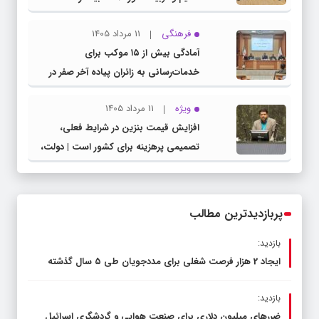
مشترک عضو کمیسیون آموزش مجلس با
فرهنگی
11 مرداد 1405
مدیرکل آموزش و پرورش خراسان رضوی
آمادگی بیش از ۱۵ موکب برای
خدمات‌رسانی به زائران پیاده آخر صفر در
شهرستان چناران
ویژه
11 مرداد 1405
افزایش قیمت بنزین در شرایط فعلی،
تصمیمی پرهزینه برای کشور است | دولت،
قاچاق سوخت و عوامل اصلی ناترازی را
محدود کند، نه سفره مردم
پربازدیدترین مطالب
بازدید:
ایجاد 2 هزار فرصت شغلی برای مددجویان طی ۵ سال گذشته
بازدید:
ضررهای میلیون دلاری برای صنعت هوایی و گردشگری اسرائیل