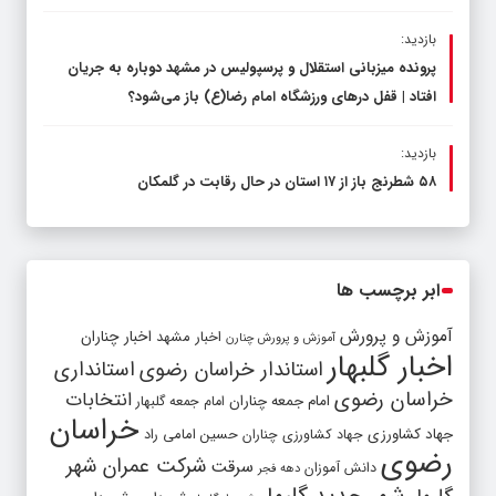
بازدید:
پرونده میزبانی استقلال و پرسپولیس در مشهد دوباره به جریان
افتاد | قفل در‌های ورزشگاه امام رضا(ع) باز می‌شود؟
بازدید:
۵۸ شطرنج‌ باز از ۱۷ استان در حال رقابت در گلمکان
ابر برچسب ها
آموزش و پرورش
اخبار مشهد
اخبار چناران
آموزش و پرورش چنارن
اخبار گلبهار
استاندار خراسان رضوی
استانداری
خراسان رضوی
انتخابات
امام جمعه چناران
امام جمعه گلبهار
خراسان
جهاد کشاورزی
جهاد کشاورزی چناران
حسین امامی راد
رضوی
شرکت عمران شهر
سرقت
دانش آموزان
دهه فجر