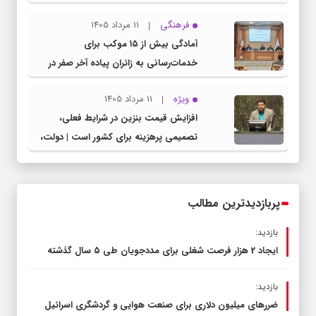
مشترک عضو کمیسیون آموزش مجلس با
فرهنگی
11 مرداد 1405
مدیرکل آموزش و پرورش خراسان رضوی
آمادگی بیش از ۱۵ موکب برای
خدمات‌رسانی به زائران پیاده آخر صفر در
شهرستان چناران
ویژه
11 مرداد 1405
افزایش قیمت بنزین در شرایط فعلی،
تصمیمی پرهزینه برای کشور است | دولت،
قاچاق سوخت و عوامل اصلی ناترازی را
محدود کند، نه سفره مردم
پربازدیدترین مطالب
بازدید:
ایجاد 2 هزار فرصت شغلی برای مددجویان طی ۵ سال گذشته
بازدید:
ضررهای میلیون دلاری برای صنعت هوایی و گردشگری اسرائیل