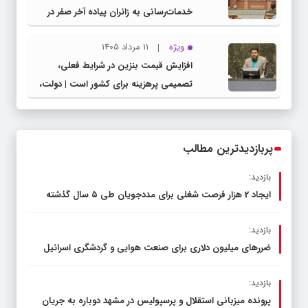
خدمات‌رسانی به زائران پیاده آخر صفر در
شهرستان چناران
ویژه
11 مرداد 1405
افزایش قیمت بنزین در شرایط فعلی،
تصمیمی پرهزینه برای کشور است | دولت،
قاچاق سوخت و عوامل اصلی ناترازی را
محدود کند، نه سفره مردم
پربازدیدترین مطالب
بازدید:
ایجاد 2 هزار فرصت شغلی برای مددجویان طی ۵ سال گذشته
بازدید:
ضررهای میلیون دلاری برای صنعت هوایی و گردشگری اسرائیل
بازدید:
پرونده میزبانی استقلال و پرسپولیس در مشهد دوباره به جریان