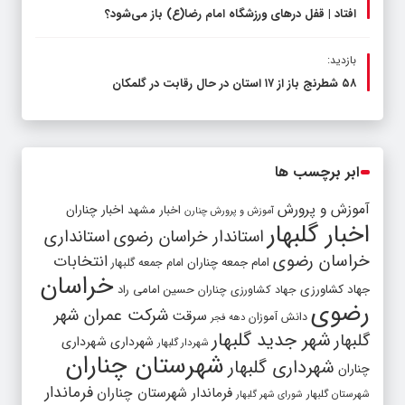
افتاد | قفل در‌های ورزشگاه امام رضا(ع) باز می‌شود؟
بازدید:
۵۸ شطرنج‌ باز از ۱۷ استان در حال رقابت در گلمکان
ابر برچسب ها
آموزش و پرورش
اخبار مشهد
اخبار چناران
آموزش و پرورش چنارن
اخبار گلبهار
استاندار خراسان رضوی
استانداری
خراسان رضوی
انتخابات
امام جمعه چناران
امام جمعه گلبهار
خراسان
جهاد کشاورزی
جهاد کشاورزی چناران
حسین امامی راد
رضوی
شرکت عمران شهر
سرقت
دانش آموزان
دهه فجر
شهر جدید گلبهار
گلبهار
شهرداری
شهرداری
شهردار گلبهار
شهرستان چناران
شهرداری گلبهار
چناران
فرماندار
فرماندار شهرستان چناران
شهرستان گلبهار
شورای شهر گلبهار