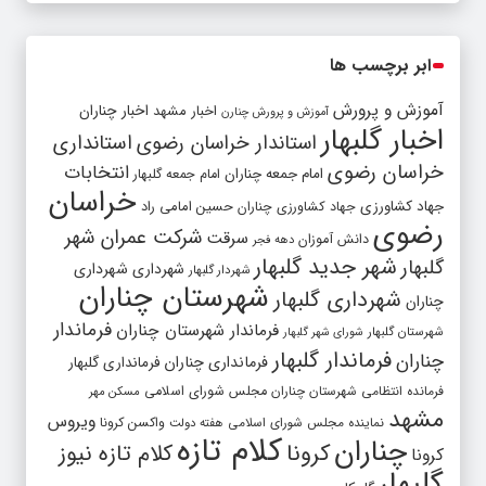
ابر برچسب ها
آموزش و پرورش
اخبار مشهد
اخبار چناران
آموزش و پرورش چنارن
اخبار گلبهار
استاندار خراسان رضوی
استانداری
خراسان رضوی
انتخابات
امام جمعه چناران
امام جمعه گلبهار
خراسان
جهاد کشاورزی
جهاد کشاورزی چناران
حسین امامی راد
رضوی
شرکت عمران شهر
سرقت
دانش آموزان
دهه فجر
شهر جدید گلبهار
گلبهار
شهرداری
شهرداری
شهردار گلبهار
شهرستان چناران
شهرداری گلبهار
چناران
فرماندار
فرماندار شهرستان چناران
شهرستان گلبهار
شورای شهر گلبهار
فرماندار گلبهار
چناران
فرمانداری چناران
فرمانداری گلبهار
فرمانده انتظامی شهرستان چناران
مجلس شورای اسلامی
مسکن مهر
مشهد
ویروس
واکسن کرونا
نماینده مجلس شورای اسلامی
هفته دولت
کلام تازه
چناران
کرونا
کلام تازه نیوز
کرونا
گلبهار