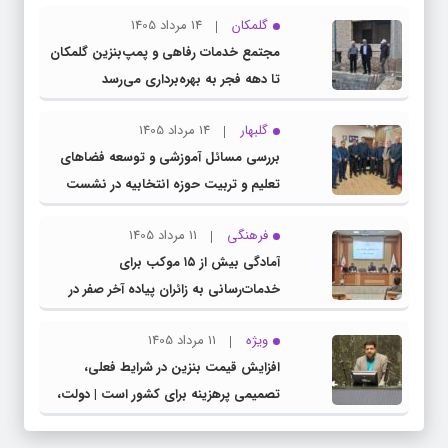
گلمکان
14 مرداد 1405
مجتمع خدمات رفاهی و پمپ‌بنزین گلمکان
تا دهه فجر به بهره‌برداری می‌رسد
گلبهار
14 مرداد 1405
بررسی مسائل آموزشی و توسعه فضاهای
تعلیم و تربیت حوزه انتخابیه در نشست
مشترک عضو کمیسیون آموزش مجلس با
فرهنگی
11 مرداد 1405
مدیرکل آموزش و پرورش خراسان رضوی
آمادگی بیش از ۱۵ موکب برای
خدمات‌رسانی به زائران پیاده آخر صفر در
شهرستان چناران
ویژه
11 مرداد 1405
افزایش قیمت بنزین در شرایط فعلی،
تصمیمی پرهزینه برای کشور است | دولت،
قاچاق سوخت و عوامل اصلی ناترازی را