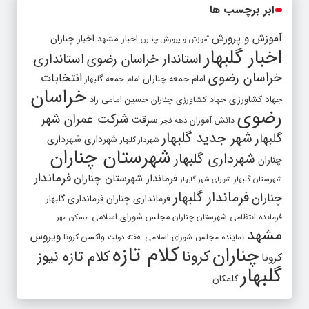
ابر برچسب ها
آموزش و پرورش
اخبار مشهد
اخبار چناران
آموزش و پرورش چنارن
اخبار گلبهار
استاندار خراسان رضوی
استانداری
خراسان رضوی
انتخابات
امام جمعه چناران
امام جمعه گلبهار
خراسان
جهاد کشاورزی
جهاد کشاورزی چناران
حسین امامی راد
رضوی
شرکت عمران شهر
سرقت
دانش آموزان
دهه فجر
شهر جدید گلبهار
گلبهار
شهرداری
شهرداری
شهردار گلبهار
شهرستان چناران
شهرداری گلبهار
چناران
فرماندار
فرماندار شهرستان چناران
شهرستان گلبهار
شورای شهر گلبهار
فرماندار گلبهار
چناران
فرمانداری چناران
فرمانداری گلبهار
فرمانده انتظامی شهرستان چناران
مجلس شورای اسلامی
مسکن مهر
مشهد
ویروس
واکسن کرونا
نماینده مجلس شورای اسلامی
هفته دولت
کلام تازه
چناران
کرونا
کلام تازه نیوز
کرونا
گلبهار
گلمکان