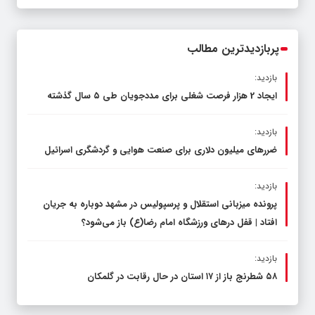
قاچاق سوخت و عوامل اصلی ناترازی را
محدود کند، نه سفره مردم
پربازدیدترین مطالب
بازدید:
ایجاد 2 هزار فرصت شغلی برای مددجویان طی ۵ سال گذشته
بازدید:
ضررهای میلیون دلاری برای صنعت هوایی و گردشگری اسرائیل
بازدید:
پرونده میزبانی استقلال و پرسپولیس در مشهد دوباره به جریان
افتاد | قفل در‌های ورزشگاه امام رضا(ع) باز می‌شود؟
بازدید:
۵۸ شطرنج‌ باز از ۱۷ استان در حال رقابت در گلمکان