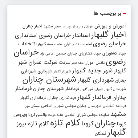
ابر برچسب ها
آموزش و پرورش
اخبار مشهد
اخبار چناران
آموزش و پرورش چنارن
اخبار گلبهار
استاندار خراسان رضوی
استانداری
خراسان رضوی
انتخابات
امام جمعه چناران
امام جمعه گلبهار
خراسان
جهاد کشاورزی
جهاد کشاورزی چناران
حسین امامی راد
رضوی
شرکت عمران شهر
سرقت
دانش آموزان
دهه فجر
شهر جدید گلبهار
گلبهار
شهرداری
شهرداری
شهردار گلبهار
شهرستان چناران
شهرداری گلبهار
چناران
فرماندار
فرماندار شهرستان چناران
شهرستان گلبهار
شورای شهر گلبهار
فرماندار گلبهار
چناران
فرمانداری چناران
فرمانداری گلبهار
فرمانده انتظامی شهرستان چناران
مجلس شورای اسلامی
مسکن مهر
مشهد
ویروس
واکسن کرونا
نماینده مجلس شورای اسلامی
هفته دولت
کلام تازه
چناران
کرونا
کلام تازه نیوز
کرونا
گلبهار
گلمکان