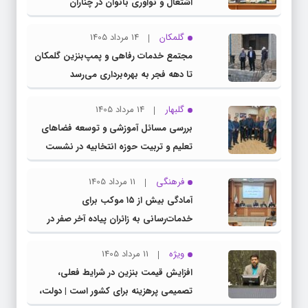
اشتغال و نوآوری بانوان در چناران
گلمکان
14 مرداد 1405
مجتمع خدمات رفاهی و پمپ‌بنزین گلمکان
تا دهه فجر به بهره‌برداری می‌رسد
گلبهار
14 مرداد 1405
بررسی مسائل آموزشی و توسعه فضاهای
تعلیم و تربیت حوزه انتخابیه در نشست
مشترک عضو کمیسیون آموزش مجلس با
فرهنگی
11 مرداد 1405
مدیرکل آموزش و پرورش خراسان رضوی
آمادگی بیش از ۱۵ موکب برای
خدمات‌رسانی به زائران پیاده آخر صفر در
شهرستان چناران
ویژه
11 مرداد 1405
افزایش قیمت بنزین در شرایط فعلی،
تصمیمی پرهزینه برای کشور است | دولت،