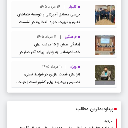
گلبهار
14 مرداد 1405
بررسی مسائل آموزشی و توسعه فضاهای
تعلیم و تربیت حوزه انتخابیه در نشست
مشترک عضو کمیسیون آموزش مجلس با
فرهنگی
11 مرداد 1405
مدیرکل آموزش و پرورش خراسان رضوی
آمادگی بیش از ۱۵ موکب برای
خدمات‌رسانی به زائران پیاده آخر صفر در
شهرستان چناران
ویژه
11 مرداد 1405
افزایش قیمت بنزین در شرایط فعلی،
تصمیمی پرهزینه برای کشور است | دولت،
قاچاق سوخت و عوامل اصلی ناترازی را
محدود کند، نه سفره مردم
پربازدیدترین مطالب
بازدید: