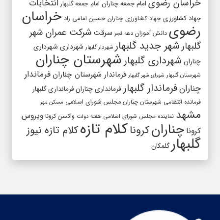
خراسان رضوی
انتخابات
امام جمعه چناران
امام جمعه گلبهار
خراسان
جهاد کشاورزی
جهاد کشاورزی چناران
حسین امامی راد
رضوی
شرکت عمران شهر
سرقت
دانش آموزان
دهه فجر
شهر جدید گلبهار
گلبهار
شهرداری
شهرداری
شهردار گلبهار
شهرستان چناران
شهرداری گلبهار
چناران
فرماندار
فرماندار شهرستان چناران
شهرستان گلبهار
شورای شهر گلبهار
فرماندار گلبهار
چناران
فرمانداری چناران
فرمانداری گلبهار
فرمانده انتظامی شهرستان چناران
مجلس شورای اسلامی
مسکن مهر
مشهد
ویروس
واکسن کرونا
نماینده مجلس شورای اسلامی
هفته دولت
کلام تازه
چناران
کرونا
کلام تازه نیوز
کرونا
گلبهار
گلمکان