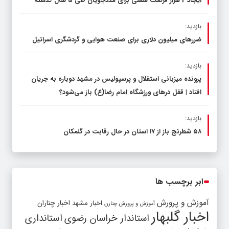
ایجاد 2 هزار فرصت شغلی برای مددجویان طی ۵ سال گذشته
بازدید:
ضررهای میلیون دلاری برای صنعت هوایی و گردشگری اسرائیل
بازدید:
پرونده میزبانی استقلال و پرسپولیس در مشهد دوباره به جریان
افتاد | قفل در‌های ورزشگاه امام رضا(ع) باز می‌شود؟
بازدید:
۵۸ شطرنج‌ باز از ۱۷ استان در حال رقابت در گلمکان
ابر برچسب ها
آموزش و پرورش
اخبار مشهد
اخبار چناران
آموزش و پرورش چنارن
اخبار گلبهار
استاندار خراسان رضوی
استانداری