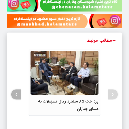
مطالب مرتبط
›
‹
پرداخت ۸۵ میلیارد ریال تسهیلات به
عشایر چناران