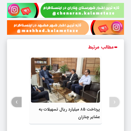
مطالب مرتبط
›
‹
پرداخت ۸۵ میلیارد ریال تسهیلات به
عشایر چناران