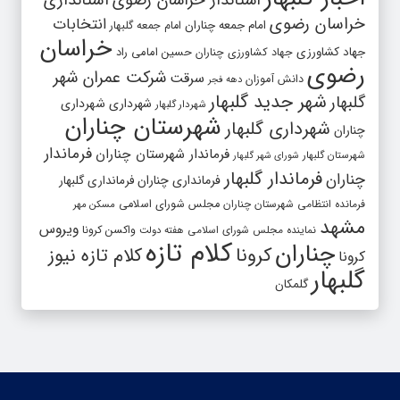
استاندار خراسان رضوی
استانداری
خراسان رضوی
انتخابات
امام جمعه چناران
امام جمعه گلبهار
خراسان
جهاد کشاورزی
جهاد کشاورزی چناران
حسین امامی راد
رضوی
شرکت عمران شهر
سرقت
دانش آموزان
دهه فجر
شهر جدید گلبهار
گلبهار
شهرداری
شهرداری
شهردار گلبهار
شهرستان چناران
شهرداری گلبهار
چناران
فرماندار
فرماندار شهرستان چناران
شهرستان گلبهار
شورای شهر گلبهار
فرماندار گلبهار
چناران
فرمانداری چناران
فرمانداری گلبهار
فرمانده انتظامی شهرستان چناران
مجلس شورای اسلامی
مسکن مهر
مشهد
ویروس
واکسن کرونا
نماینده مجلس شورای اسلامی
هفته دولت
کلام تازه
چناران
کرونا
کلام تازه نیوز
کرونا
گلبهار
گلمکان