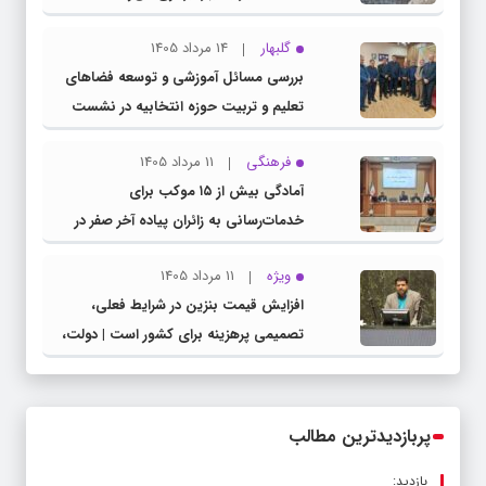
گلبهار
14 مرداد 1405
بررسی مسائل آموزشی و توسعه فضاهای
تعلیم و تربیت حوزه انتخابیه در نشست
مشترک عضو کمیسیون آموزش مجلس با
فرهنگی
11 مرداد 1405
مدیرکل آموزش و پرورش خراسان رضوی
آمادگی بیش از ۱۵ موکب برای
خدمات‌رسانی به زائران پیاده آخر صفر در
شهرستان چناران
ویژه
11 مرداد 1405
افزایش قیمت بنزین در شرایط فعلی،
تصمیمی پرهزینه برای کشور است | دولت،
قاچاق سوخت و عوامل اصلی ناترازی را
محدود کند، نه سفره مردم
پربازدیدترین مطالب
بازدید: