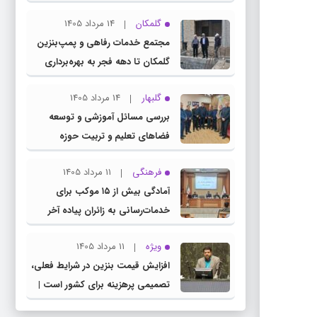
چناران
گلمکان
14 مرداد 1405
مجتمع خدمات رفاهی و پمپ‌بنزین
گلمکان تا دهه فجر به بهره‌برداری
می‌رسد
گلبهار
14 مرداد 1405
بررسی مسائل آموزشی و توسعه
فضاهای تعلیم و تربیت حوزه
انتخابیه در نشست مشترک عضو
فرهنگی
11 مرداد 1405
کمیسیون آموزش مجلس با مدیرکل
آمادگی بیش از ۱۵ موکب برای
آموزش و پرورش خراسان رضوی
خدمات‌رسانی به زائران پیاده آخر
صفر در شهرستان چناران
ویژه
11 مرداد 1405
افزایش قیمت بنزین در شرایط فعلی،
تصمیمی پرهزینه برای کشور است |
دولت، قاچاق سوخت و عوامل اصلی