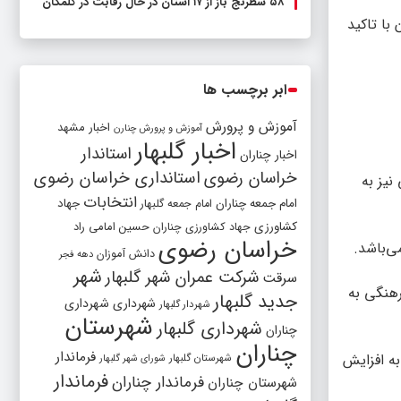
۵۸ شطرنج‌ باز از ۱۷ استان در حال رقابت در گلمکان
 با تاکید
ابر برچسب ها
آموزش و پرورش
اخبار مشهد
آموزش و پرورش چنارن
اخبار گلبهار
استاندار
اخبار چناران
خراسان رضوی
استانداری خراسان رضوی
نیز به
انتخابات
امام جمعه چناران
جهاد
امام جمعه گلبهار
کشاورزی
جهاد کشاورزی چناران
حسین امامی راد
خراسان رضوی
ی‌باشد.
دانش آموزان
دهه فجر
شهر
شرکت عمران شهر گلبهار
سرقت
رهنگی به
جدید گلبهار
شهرداری
شهرداری
شهردار گلبهار
شهرستان
شهرداری گلبهار
چناران
چناران
فرماندار
به افزایش
شهرستان گلبهار
شورای شهر گلبهار
فرماندار
فرماندار چناران
شهرستان چناران