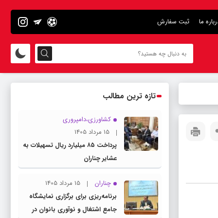
رباره ما
ثبت سفارش
تازه ترین مطالب
کشاورزی،دامپروری
15 مرداد 1405
پرداخت ۸۵ میلیارد ریال تسهیلات به
عشایر چناران
چناران
15 مرداد 1405
برنامه‌ریزی برای برگزاری نمایشگاه
جامع اشتغال و نوآوری بانوان در