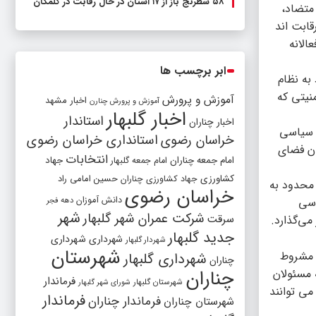
۵۸ شطرنج‌ باز از ۱۷ استان در حال رقابت در گلمکان
 متضاد،
قابت اند
الانه
ابر برچسب ها
به نظام
نیتی که
آموزش و پرورش
اخبار مشهد
آموزش و پرورش چنارن
اخبار گلبهار
استاندار
اخبار چناران
و سیاسی
خراسان رضوی
استانداری خراسان رضوی
دن فضای
انتخابات
امام جمعه چناران
جهاد
امام جمعه گلبهار
کشاورزی
جهاد کشاورزی چناران
حسین امامی راد
 محدود به
خراسان رضوی
دانش آموزان
اسی
دهه فجر
شهر
شرکت عمران شهر گلبهار
سرقت
می‌گذارد.
جدید گلبهار
شهرداری
شهرداری
شهردار گلبهار
شهرستان
 مشروط
شهرداری گلبهار
چناران
چناران
 مسئولان
فرماندار
شهرستان گلبهار
شورای شهر گلبهار
می توانند
فرماندار
فرماندار چناران
شهرستان چناران