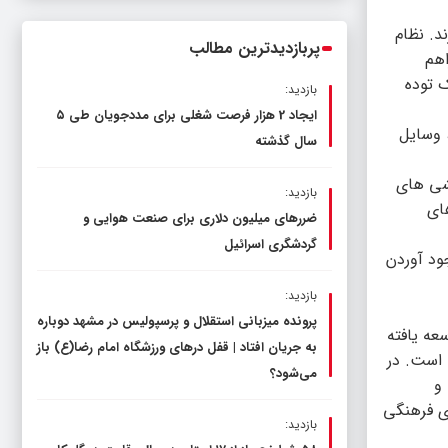
ناترازی را محدود کند، نه سفره مردم
د. نظام
پربازدیدترین مطالب
اهم
 توده
بازدید:
ایجاد 2 هزار فرصت شغلی برای مددجویان طی ۵
 وسایل
سال گذشته
مشی های
بازدید:
ای
ضررهای میلیون دلاری برای صنعت هوایی و
گردشگری اسرائیل
ود آوردن
بازدید:
پرونده میزبانی استقلال و پرسپولیس در مشهد دوباره
عه یافته
به جریان افتاد | قفل در‌های ورزشگاه امام رضا(ع) باز
 است. در
می‌شود؟
 و
ی فرهنگی
بازدید: