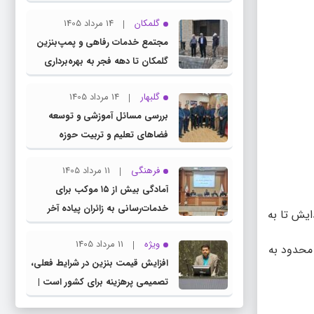
چناران
گلمکان
14 مرداد 1405
مجتمع خدمات رفاهی و پمپ‌بنزین
گلمکان تا دهه فجر به بهره‌برداری
می‌رسد
گلبهار
14 مرداد 1405
بررسی مسائل آموزشی و توسعه
فضاهای تعلیم و تربیت حوزه
انتخابیه در نشست مشترک عضو
فرهنگی
11 مرداد 1405
کمیسیون آموزش مجلس با مدیرکل
آمادگی بیش از ۱۵ موکب برای
آموزش و پرورش خراسان رضوی
خدمات‌رسانی به زائران پیاده آخر
ایش تا به
صفر در شهرستان چناران
ویژه
11 مرداد 1405
توسعه محدود به
افزایش قیمت بنزین در شرایط فعلی،
تصمیمی پرهزینه برای کشور است |
دولت، قاچاق سوخت و عوامل اصلی