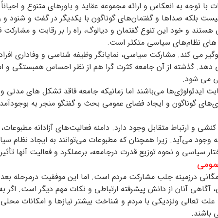
با توجه به انعکاس و ارائه مجموعه عقاید و باورهای متنوع و احیاناً
ست بلکه صداها و گفتمان‌های گوناگون با یکدیگر در گفت و شنود و ر
تند و خود این تنوع گفتمان و دیالوگ، راه را بر رقابت و مشارکت فع
ت های نظام‌های سیاسی متکثر است.
گیر می کند. مشارکت سیاسی، نمایانگر وظیفه شناسی و وفاداری افراد 
هد. گذشته از آن جامعه کثرت گرا هم از نظر احساس همبستگی و ام
ی می شود.
ت ایدئولوژی‌ها می‌باشند اما زمانیکه جامعه فاقد تشکل های مدنی 
وژی‌های گوناگون و ایجاد فضای عمومی بحث و گفتگو منجر به بوجود‌آم
شی و ارتباط متقابل وجود دارد. دامنه فعالیت‌های آزادانه مطبوعات،
جود می‌آید. زیرا همچنان که مطبوعات می‌توانند به ایجاد نظام سی
تار سیاسی و نحوه توزیع قدرت درجامعه، برعملکرد و فعالیت آنها تأثیر 
عمومی
گانی درزمینه جلب مشارکت مردم است. اما این موفقیت درمرحله بعد
آگاهی آنان از دانش پیشرفته ارتباطی و نکات مهم دیگر است. اگر به
 به علت تعالی ونزدیکی با مردم و شناخت بیشتر نیازها و امکانات محلی 
 باشند.