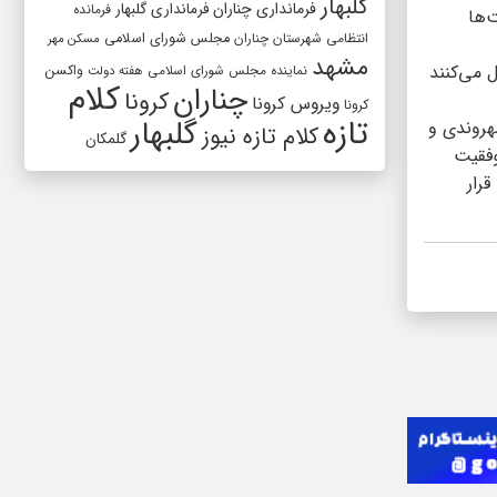
گلبهار
فرمانداری چناران
فرمانداری گلبهار
فرمانده
‌ها
انتظامی شهرستان چناران
مجلس شورای اسلامی
مسکن مهر
مشهد
 می‌کنند
واکسن
نماینده مجلس شورای اسلامی
هفته دولت
کلام
چناران
کرونا
ویروس کرونا
کرونا
تازه
گلبهار
هروندی و
کلام تازه نیوز
گلمکان
وفقیت
رار