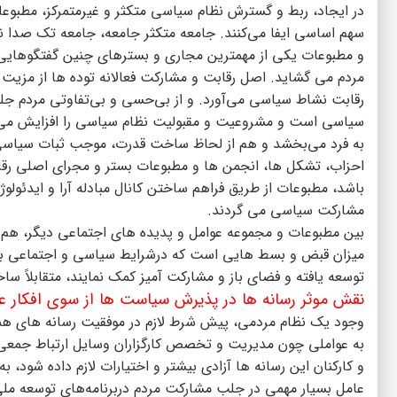
در ایجاد، ربط و گسترش نظام سیاسی متکثر و غیرمتمرکز، مطبوعات 
سهم اساسی ایفا می‌کنند. جامعه متکثر جامعه، جامعه تک صدا نی
و مطبوعات یکی از مهمترین مجاری و بسترهای چنین گفتگوهایی هس
مردم می گشاید. اصل رقابت و مشارکت فعالانه توده ها از مزی
رقابت نشاط سیاسی می‌آورد. و از بی‌حسی و بی‌تفاوتی مردم جلو
سیاسی است و مشروعیت و مقبولیت نظام سیاسی را افزایش می د
به فرد می‌بخشد و هم از لحاظ ساخت قدرت، موجب ثبات سیاس
احزاب، تشکل ها، انجمن ها و مطبوعات بستر و مجرای اصلی رقاب
باشد، مطبوعات از طریق فراهم ساختن کانال مبادله آرا و ایدئول
مشارکت سیاسی می گردند.
بین مطبوعات و مجموعه عوامل و پدیده های اجتماعی دیگر، هم کن
میزان قبض و بسط هایی است که درشرایط سیاسی و اجتماعی به و
توسعه یافته و فضای باز و مشارکت آمیز کمک نمایند، متقابلاً ساخ
نقش موثر رسانه ها در پذیرش سیاست ها از سوی افکار 
وجود یک نظام مردمی، پیش شرط لازم در موفقیت رسانه های هم
به عواملی چون مدیریت و تخصص کارگزاران وسایل ارتباط جمعی، 
و کارکنان این رسانه ها آزادی بیشتر و اختیارات لازم داده شود،
عامل بسیار مهمی در جلب مشارکت مردم دربرنامه‌های توسعه ملی