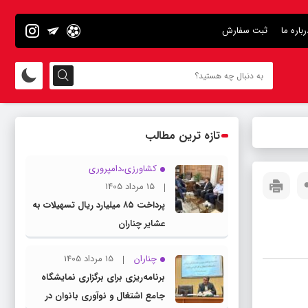
رباره ما
ثبت سفارش
تازه ترین مطالب
کشاورزی،دامپروری
15 مرداد 1405
پرداخت ۸۵ میلیارد ریال تسهیلات به
عشایر چناران
چناران
15 مرداد 1405
برنامه‌ریزی برای برگزاری نمایشگاه
جامع اشتغال و نوآوری بانوان در