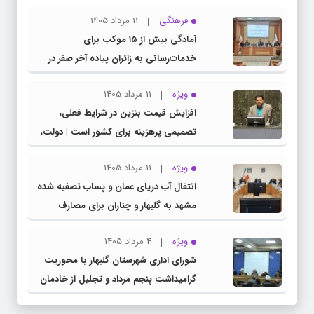
مشترک عضو کمیسیون آموزش مجلس با
فرهنگی
11 مرداد 1405
مدیرکل آموزش و پرورش خراسان رضوی
آمادگی بیش از ۱۵ موکب برای
خدمات‌رسانی به زائران پیاده آخر صفر در
شهرستان چناران
ویژه
11 مرداد 1405
افزایش قیمت بنزین در شرایط فعلی،
تصمیمی پرهزینه برای کشور است | دولت،
قاچاق سوخت و عوامل اصلی ناترازی را
ویژه
11 مرداد 1405
محدود کند، نه سفره مردم
انتقال آب دریای عمان و پساب تصفیه شده
مشهد به گلبهار و چناران برای مصارف
صنعتی و کشاورزی | لزوم تسریع در اجرای
ویژه
4 مرداد 1405
پروژه‌های قطار و آزادراه مشهد- گلبهار-
شورای اداری شهرستان گلبهار با محوریت
چناران
گرامیداشت پنجم مرداد و تجلیل از خادمان
عرصه نماز برگزار شد