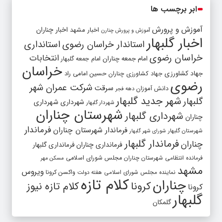
ابر برچسب ها
آموزش و پرورش
اخبار مشهد
اخبار چناران
آموزش و پرورش چنارن
اخبار گلبهار
استاندار خراسان رضوی
استانداری
خراسان رضوی
انتخابات
امام جمعه چناران
امام جمعه گلبهار
خراسان
جهاد کشاورزی
جهاد کشاورزی چناران
حسین امامی راد
رضوی
شرکت عمران شهر
سرقت
دانش آموزان
دهه فجر
شهر جدید گلبهار
گلبهار
شهرداری
شهرداری
شهردار گلبهار
شهرستان چناران
شهرداری گلبهار
چناران
فرماندار
فرماندار شهرستان چناران
شهرستان گلبهار
شورای شهر گلبهار
فرماندار گلبهار
چناران
فرمانداری چناران
فرمانداری گلبهار
فرمانده انتظامی شهرستان چناران
مجلس شورای اسلامی
مسکن مهر
مشهد
ویروس
واکسن کرونا
نماینده مجلس شورای اسلامی
هفته دولت
کلام تازه
چناران
کرونا
کلام تازه نیوز
کرونا
گلبهار
گلمکان