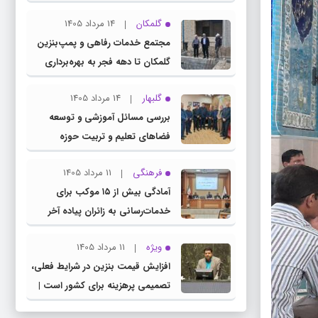
چناران
گلمکان
14 مرداد 1405
مجتمع خدمات رفاهی و پمپ‌بنزین
گلمکان تا دهه فجر به بهره‌برداری
می‌رسد
گلبهار
14 مرداد 1405
بررسی مسائل آموزشی و توسعه
فضاهای تعلیم و تربیت حوزه
انتخابیه در نشست مشترک عضو
فرهنگی
11 مرداد 1405
کمیسیون آموزش مجلس با مدیرکل
آمادگی بیش از ۱۵ موکب برای
آموزش و پرورش خراسان رضوی
خدمات‌رسانی به زائران پیاده آخر
صفر در شهرستان چناران
ویژه
11 مرداد 1405
افزایش قیمت بنزین در شرایط فعلی،
تصمیمی پرهزینه برای کشور است |
دولت، قاچاق سوخت و عوامل اصلی