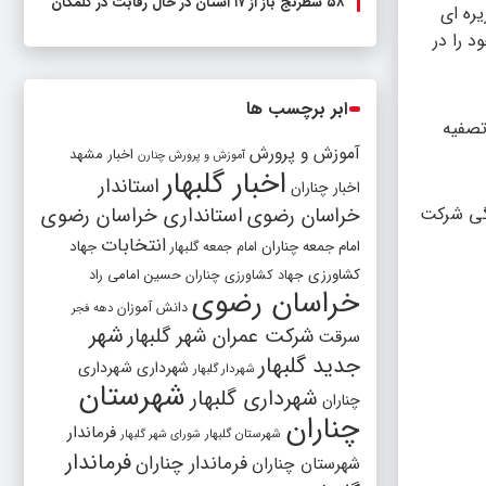
۵۸ شطرنج‌ باز از ۱۷ استان در حال رقابت در گلمکان
ره ای
 را در
ابر برچسب ها
تصفیه
آموزش و پرورش
اخبار مشهد
آموزش و پرورش چنارن
اخبار گلبهار
استاندار
اخبار چناران
گی شرکت
خراسان رضوی
استانداری خراسان رضوی
انتخابات
امام جمعه چناران
جهاد
امام جمعه گلبهار
کشاورزی
جهاد کشاورزی چناران
حسین امامی راد
خراسان رضوی
دانش آموزان
دهه فجر
شهر
شرکت عمران شهر گلبهار
سرقت
جدید گلبهار
شهرداری
شهرداری
شهردار گلبهار
شهرستان
شهرداری گلبهار
چناران
چناران
فرماندار
شهرستان گلبهار
شورای شهر گلبهار
فرماندار
فرماندار چناران
شهرستان چناران