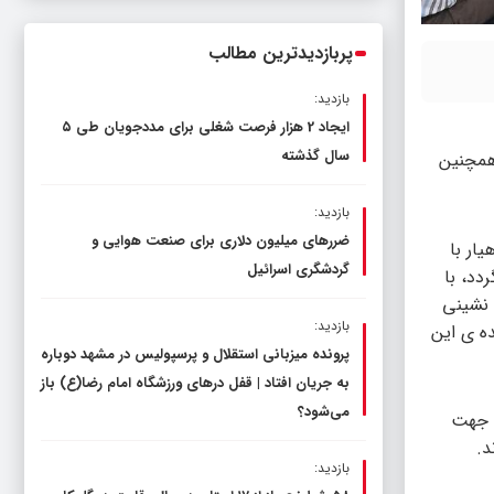
ناترازی را محدود کند، نه سفره مردم
پربازدیدترین مطالب
بازدید:
ایجاد 2 هزار فرصت شغلی برای مددجویان طی ۵
سال گذشته
همچنین
بازدید:
ضررهای میلیون دلاری برای صنعت هوایی و
ار با
گردشگری اسرائیل
دد، با
ان نشینی
بازدید:
ه ی این
پرونده میزبانی استقلال و پرسپولیس در مشهد دوباره
به جریان افتاد | قفل در‌های ورزشگاه امام رضا(ع) باز
می‌شود؟
ی جهت
د.
بازدید: