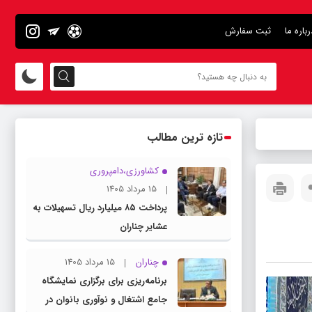
رباره ما
ثبت سفارش
تازه ترین مطالب
کشاورزی،دامپروری
15 مرداد 1405
پرداخت ۸۵ میلیارد ریال تسهیلات به
عشایر چناران
چناران
15 مرداد 1405
برنامه‌ریزی برای برگزاری نمایشگاه
جامع اشتغال و نوآوری بانوان در