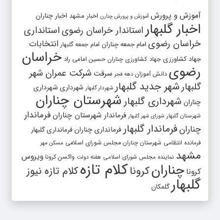
آموزش و پرورش
اخبار مشهد
اخبار چناران
آموزش و پرورش چنارن
اخبار گلبهار
استاندار خراسان رضوی
استانداری
خراسان رضوی
انتخابات
امام جمعه چناران
امام جمعه گلبهار
خراسان
جهاد کشاورزی
جهاد کشاورزی چناران
حسین امامی راد
رضوی
شرکت عمران شهر
سرقت
دانش آموزان
دهه فجر
شهر جدید گلبهار
گلبهار
شهرداری
شهرداری
شهردار گلبهار
شهرستان چناران
شهرداری گلبهار
چناران
فرماندار
فرماندار شهرستان چناران
شهرستان گلبهار
شورای شهر گلبهار
فرماندار گلبهار
چناران
فرمانداری چناران
فرمانداری گلبهار
فرمانده انتظامی شهرستان چناران
مجلس شورای اسلامی
مسکن مهر
مشهد
ویروس
واکسن کرونا
نماینده مجلس شورای اسلامی
هفته دولت
کلام تازه
چناران
کرونا
کلام تازه نیوز
کرونا
گلبهار
گلمکان