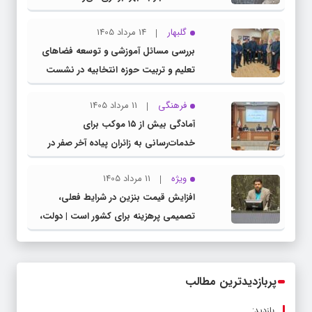
گلبهار
14 مرداد 1405
بررسی مسائل آموزشی و توسعه فضاهای
تعلیم و تربیت حوزه انتخابیه در نشست
مشترک عضو کمیسیون آموزش مجلس با
فرهنگی
11 مرداد 1405
مدیرکل آموزش و پرورش خراسان رضوی
آمادگی بیش از ۱۵ موکب برای
خدمات‌رسانی به زائران پیاده آخر صفر در
شهرستان چناران
ویژه
11 مرداد 1405
افزایش قیمت بنزین در شرایط فعلی،
تصمیمی پرهزینه برای کشور است | دولت،
قاچاق سوخت و عوامل اصلی ناترازی را
محدود کند، نه سفره مردم
پربازدیدترین مطالب
بازدید: