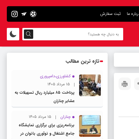
رباره ما
ثبت سفارش
تازه ترین مطالب
کشاورزی،دامپروری
15 مرداد 1405
پرداخت ۸۵ میلیارد ریال تسهیلات به
عشایر چناران
چناران
15 مرداد 1405
برنامه‌ریزی برای برگزاری نمایشگاه
جامع اشتغال و نوآوری بانوان در