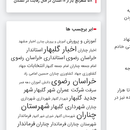
۵۸ شطرنج‌ باز از ۱۷ استان در حال رقابت در گلمکان
ه
دن
ابر برچسب ها
هاد
آموزش و پرورش
اخبار مشهد
آموزش و پرورش چنارن
عتی خادم
اخبار گلبهار
استاندار
اخبار چناران
خراسان رضوی
استانداری خراسان رضوی
انتخابات
امام جمعه چناران
جهاد
امام جمعه گلبهار
جه
کشاورزی
جهاد کشاورزی چناران
حسین امامی راد
خراسان رضوی
دانش آموزان
دهه فجر
شهر
شرکت عمران شهر گلبهار
 کرد: همچنین در خیابان شهید «فکوری» مشهد زمین بسیار ارزشمندی وجود دارد که می‌توان به‌جای تفکیک به قطعات ۵۰۰ تا هزار
سرقت
جدید گلبهار
 و ایجاد ارزش افزوده نیز در
شهرداری
شهرداری
شهردار گلبهار
شهرستان
شهرداری گلبهار
چناران
چناران
فرماندار
شهرستان گلبهار
شورای شهر گلبهار
فرماندار
فرماندار چناران
شهرستان چناران