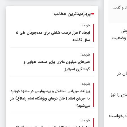
ناترازی را محدود کند، نه سفره مردم
د و گفت:
پربازدیدترین مطالب
بازدید:
هوش
ایجاد 2 هزار فرصت شغلی برای مددجویان طی ۵
ن وضعیت
سال گذشته
بازدید:
ضررهای میلیون دلاری برای صنعت هوایی و
گردشگری اسرائیل
ان در
بازدید:
پرونده میزبانی استقلال و پرسپولیس در مشهد دوباره
ی را نیز
به جریان افتاد | قفل در‌های ورزشگاه امام رضا(ع) باز
می‌شود؟
ن درخواست
بازدید: