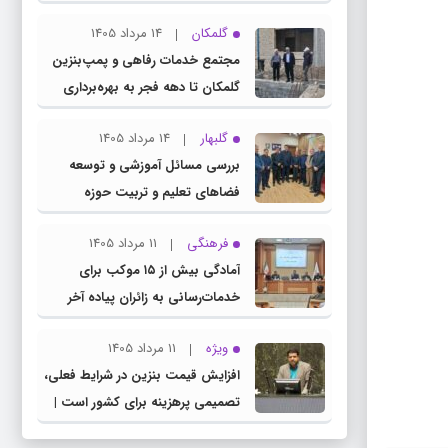
چناران
گلمکان
14 مرداد 1405
مجتمع خدمات رفاهی و پمپ‌بنزین
گلمکان تا دهه فجر به بهره‌برداری
می‌رسد
گلبهار
14 مرداد 1405
بررسی مسائل آموزشی و توسعه
فضاهای تعلیم و تربیت حوزه
انتخابیه در نشست مشترک عضو
فرهنگی
11 مرداد 1405
کمیسیون آموزش مجلس با مدیرکل
آمادگی بیش از ۱۵ موکب برای
آموزش و پرورش خراسان رضوی
خدمات‌رسانی به زائران پیاده آخر
صفر در شهرستان چناران
ویژه
11 مرداد 1405
افزایش قیمت بنزین در شرایط فعلی،
تصمیمی پرهزینه برای کشور است |
دولت، قاچاق سوخت و عوامل اصلی