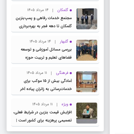
چناران
گلمکان
14 مرداد 1405
مجتمع خدمات رفاهی و پمپ‌بنزین
گلمکان تا دهه فجر به بهره‌برداری
می‌رسد
گلبهار
14 مرداد 1405
بررسی مسائل آموزشی و توسعه
فضاهای تعلیم و تربیت حوزه
انتخابیه در نشست مشترک عضو
فرهنگی
11 مرداد 1405
کمیسیون آموزش مجلس با مدیرکل
آمادگی بیش از ۱۵ موکب برای
آموزش و پرورش خراسان رضوی
خدمات‌رسانی به زائران پیاده آخر
صفر در شهرستان چناران
ویژه
11 مرداد 1405
افزایش قیمت بنزین در شرایط فعلی،
تصمیمی پرهزینه برای کشور است |
دولت، قاچاق سوخت و عوامل اصلی