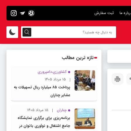
رباره ما
ثبت سفارش
تازه ترین مطالب
کشاورزی،دامپروری
15 مرداد 1405
پرداخت ۸۵ میلیارد ریال تسهیلات به
عشایر چناران
چناران
15 مرداد 1405
برنامه‌ریزی برای برگزاری نمایشگاه
جامع اشتغال و نوآوری بانوان در