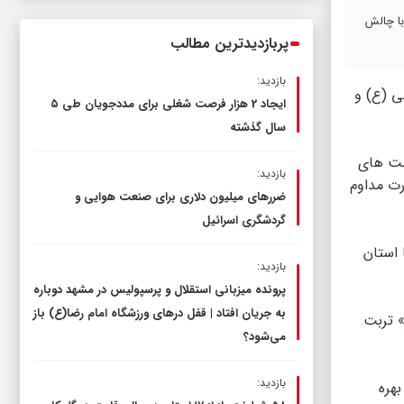
ناترازی را محدود کند، نه سفره مردم
ابله با چالش
پربازدیدترین مطالب
بازدید:
ی (ع) و
ایجاد 2 هزار فرصت شغلی برای مددجویان طی ۵
سال گذشته
ست های
بازدید:
ت مداوم
ضررهای میلیون دلاری برای صنعت هوایی و
گردشگری اسرائیل
ی از برنامه های آبفا استان
بازدید:
پرونده میزبانی استقلال و پرسپولیس در مشهد دوباره
به جریان افتاد | قفل در‌های ورزشگاه امام رضا(ع) باز
 شهر «نسر» تربت
می‌شود؟
بازدید:
هره