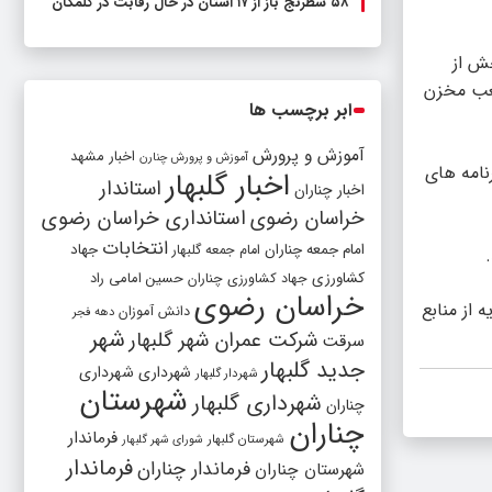
۵۸ شطرنج‌ باز از ۱۷ استان در حال رقابت در گلمکان
ش از
 ۱۰ ماه احداث شد و بنا است سالانه ۵۰ هزار متر مکعب مخزن
ابر برچسب ها
آموزش و پرورش
اخبار مشهد
آموزش و پرورش چنارن
نامه های
اخبار گلبهار
استاندار
اخبار چناران
خراسان رضوی
استانداری خراسان رضوی
انتخابات
امام جمعه چناران
جهاد
امام جمعه گلبهار
کشاورزی
جهاد کشاورزی چناران
حسین امامی راد
خراسان رضوی
ه از منابع
دانش آموزان
دهه فجر
شهر
شرکت عمران شهر گلبهار
سرقت
جدید گلبهار
شهرداری
شهرداری
شهردار گلبهار
شهرستان
شهرداری گلبهار
چناران
چناران
فرماندار
شهرستان گلبهار
شورای شهر گلبهار
فرماندار
فرماندار چناران
شهرستان چناران