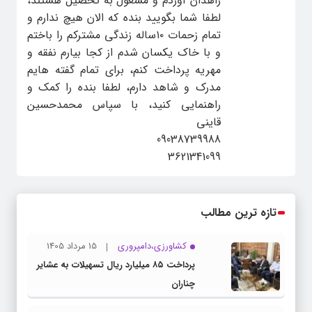
زاهدان آوردم و مشغول به تحصیل هستند،
لطفا شما بگویید بنده که الان هیچ ندارم و
تمام زحمات ۱۰ساله زندگی مشترکم را باختم
و با خاک یکسان شدم از کجا بیارم نفقه و
مهریه پرداخت کنم، برای تمام گفته هایم
مدرک و شاهد دارم، لطفا بنده را کمک و
راهنمایی کنید، با سپاس محمدحسین
قاینی
09038739988
3621341099
تازه ترین مطالب
کشاورزی،دامپروری
15 مرداد 1405
پرداخت ۸۵ میلیارد ریال تسهیلات به عشایر
چناران