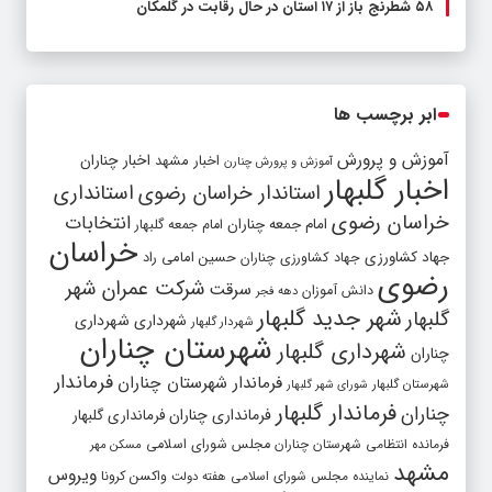
۵۸ شطرنج‌ باز از ۱۷ استان در حال رقابت در گلمکان
ابر برچسب ها
آموزش و پرورش
اخبار مشهد
اخبار چناران
آموزش و پرورش چنارن
اخبار گلبهار
استاندار خراسان رضوی
استانداری
خراسان رضوی
انتخابات
امام جمعه چناران
امام جمعه گلبهار
خراسان
جهاد کشاورزی
جهاد کشاورزی چناران
حسین امامی راد
رضوی
شرکت عمران شهر
سرقت
دانش آموزان
دهه فجر
شهر جدید گلبهار
گلبهار
شهرداری
شهرداری
شهردار گلبهار
شهرستان چناران
شهرداری گلبهار
چناران
فرماندار
فرماندار شهرستان چناران
شهرستان گلبهار
شورای شهر گلبهار
فرماندار گلبهار
چناران
فرمانداری چناران
فرمانداری گلبهار
فرمانده انتظامی شهرستان چناران
مجلس شورای اسلامی
مسکن مهر
مشهد
ویروس
واکسن کرونا
نماینده مجلس شورای اسلامی
هفته دولت