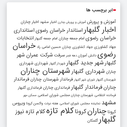
ابر برچسب ها
آموزش و پرورش
اخبار مشهد
اخبار چناران
آموزش و پرورش چنارن
اخبار گلبهار
استاندار خراسان رضوی
استانداری
خراسان رضوی
انتخابات
امام جمعه چناران
امام جمعه گلبهار
خراسان
جهاد کشاورزی
جهاد کشاورزی چناران
حسین امامی راد
رضوی
شرکت عمران شهر
سرقت
دانش آموزان
دهه فجر
شهر جدید گلبهار
گلبهار
شهرداری
شهرداری
شهردار گلبهار
شهرستان چناران
شهرداری گلبهار
چناران
فرماندار
فرماندار شهرستان چناران
شهرستان گلبهار
شورای شهر گلبهار
فرماندار گلبهار
چناران
فرمانداری چناران
فرمانداری گلبهار
فرمانده انتظامی شهرستان چناران
مجلس شورای اسلامی
مسکن مهر
مشهد
ویروس
واکسن کرونا
نماینده مجلس شورای اسلامی
هفته دولت
کلام تازه
چناران
کرونا
کلام تازه نیوز
کرونا
گلبهار
گلمکان