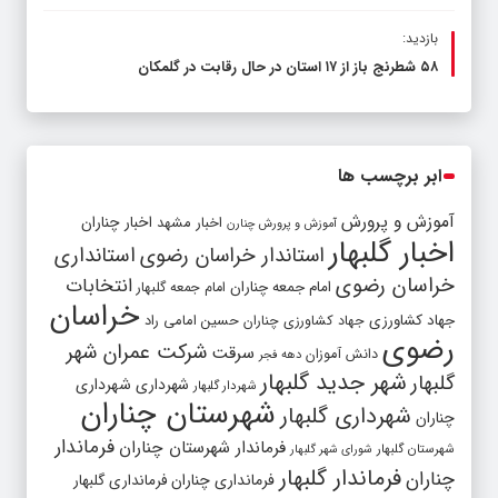
بازدید:
۵۸ شطرنج‌ باز از ۱۷ استان در حال رقابت در گلمکان
ابر برچسب ها
آموزش و پرورش
اخبار مشهد
اخبار چناران
آموزش و پرورش چنارن
اخبار گلبهار
استاندار خراسان رضوی
استانداری
خراسان رضوی
انتخابات
امام جمعه چناران
امام جمعه گلبهار
خراسان
جهاد کشاورزی
جهاد کشاورزی چناران
حسین امامی راد
رضوی
شرکت عمران شهر
سرقت
دانش آموزان
دهه فجر
شهر جدید گلبهار
گلبهار
شهرداری
شهرداری
شهردار گلبهار
شهرستان چناران
شهرداری گلبهار
چناران
فرماندار
فرماندار شهرستان چناران
شهرستان گلبهار
شورای شهر گلبهار
فرماندار گلبهار
چناران
فرمانداری چناران
فرمانداری گلبهار