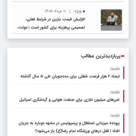
شهرستان چناران
ویژه
11 مرداد 1405
افزایش قیمت بنزین در شرایط فعلی،
تصمیمی پرهزینه برای کشور است | دولت،
قاچاق سوخت و عوامل اصلی ناترازی را
محدود کند، نه سفره مردم
پربازدیدترین مطالب
بازدید:
ایجاد 2 هزار فرصت شغلی برای مددجویان طی ۵ سال گذشته
بازدید:
ضررهای میلیون دلاری برای صنعت هوایی و گردشگری اسرائیل
بازدید:
پرونده میزبانی استقلال و پرسپولیس در مشهد دوباره به جریان
افتاد | قفل در‌های ورزشگاه امام رضا(ع) باز می‌شود؟