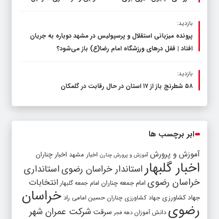
بازدید:
پرونده میزبانی استقلال و پرسپولیس در مشهد دوباره به جریان
افتاد | قفل در‌های ورزشگاه امام رضا(ع) باز می‌شود؟
بازدید:
۵۸ شطرنج‌ باز از ۱۷ استان در حال رقابت در گلمکان
ابر برچسب ها
آموزش و پرورش
اخبار مشهد
اخبار چناران
آموزش و پرورش چنارن
اخبار گلبهار
استاندار خراسان رضوی
استانداری
خراسان رضوی
انتخابات
امام جمعه چناران
امام جمعه گلبهار
خراسان
جهاد کشاورزی
جهاد کشاورزی چناران
حسین امامی راد
رضوی
شرکت عمران شهر
سرقت
دانش آموزان
دهه فجر