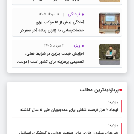
مشترک عضو کمیسیون آموزش مجلس با
فرهنگی
11 مرداد 1405
مدیرکل آموزش و پرورش خراسان رضوی
آمادگی بیش از ۱۵ موکب برای
خدمات‌رسانی به زائران پیاده آخر صفر در
شهرستان چناران
ویژه
11 مرداد 1405
افزایش قیمت بنزین در شرایط فعلی،
تصمیمی پرهزینه برای کشور است | دولت،
قاچاق سوخت و عوامل اصلی ناترازی را
محدود کند، نه سفره مردم
پربازدیدترین مطالب
بازدید:
ایجاد 2 هزار فرصت شغلی برای مددجویان طی ۵ سال گذشته
بازدید:
ضررهای میلیون دلاری برای صنعت هوایی و گردشگری اسرائیل