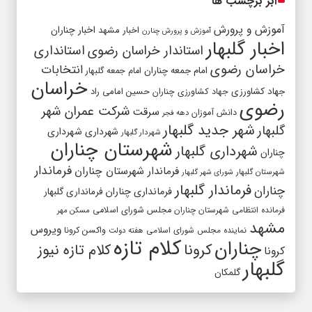
ابر برچسب ها
آموزش و پرورش
اخبار مشهد
اخبار چناران
آموزش و پرورش چنارن
اخبار گلبهار
استاندار خراسان رضوی
استانداری
خراسان رضوی
انتخابات
امام جمعه چناران
امام جمعه گلبهار
خراسان
جهاد کشاورزی
جهاد کشاورزی چناران
حسین امامی راد
رضوی
شرکت عمران شهر
سرقت
دانش آموزان
دهه فجر
شهر جدید گلبهار
گلبهار
شهرداری
شهرداری
شهردار گلبهار
شهرستان چناران
شهرداری گلبهار
چناران
فرماندار
فرماندار شهرستان چناران
شهرستان گلبهار
شورای شهر گلبهار
فرماندار گلبهار
چناران
فرمانداری چناران
فرمانداری گلبهار
فرمانده انتظامی شهرستان چناران
مجلس شورای اسلامی
مسکن مهر
مشهد
ویروس
واکسن کرونا
نماینده مجلس شورای اسلامی
هفته دولت
کلام تازه
چناران
کرونا
کلام تازه نیوز
کرونا
گلبهار
گلمکان