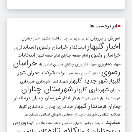
ابر برچسب ها
آموزش و پرورش
اخبار مشهد
اخبار چناران
آموزش و پرورش چنارن
اخبار گلبهار
استاندار خراسان رضوی
استانداری
خراسان رضوی
انتخابات
امام جمعه چناران
امام جمعه گلبهار
خراسان
جهاد کشاورزی
جهاد کشاورزی چناران
حسین امامی راد
رضوی
شرکت عمران شهر
سرقت
دانش آموزان
دهه فجر
شهر جدید گلبهار
گلبهار
شهرداری
شهرداری
شهردار گلبهار
شهرستان چناران
شهرداری گلبهار
چناران
فرماندار
فرماندار شهرستان چناران
شهرستان گلبهار
شورای شهر گلبهار
فرماندار گلبهار
چناران
فرمانداری چناران
فرمانداری گلبهار
فرمانده انتظامی شهرستان چناران
مجلس شورای اسلامی
مسکن مهر
مشهد
ویروس
واکسن کرونا
نماینده مجلس شورای اسلامی
هفته دولت
کلام تازه
چناران
کرونا
کلام تازه نیوز
کرونا