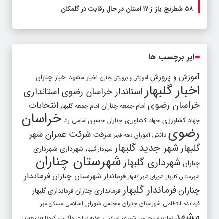
۵۸ شطرنج‌ باز از ۱۷ استان در حال رقابت در گلمکان
ابر برچسب ها
آموزش و پرورش
اخبار مشهد
اخبار چناران
آموزش و پرورش چنارن
اخبار گلبهار
استاندار خراسان رضوی
استانداری
خراسان رضوی
انتخابات
امام جمعه چناران
امام جمعه گلبهار
خراسان
جهاد کشاورزی
جهاد کشاورزی چناران
حسین امامی راد
رضوی
شرکت عمران شهر
سرقت
دانش آموزان
دهه فجر
شهر جدید گلبهار
گلبهار
شهرداری
شهرداری
شهردار گلبهار
شهرستان چناران
شهرداری گلبهار
چناران
فرماندار
فرماندار شهرستان چناران
شهرستان گلبهار
شورای شهر گلبهار
فرماندار گلبهار
چناران
فرمانداری چناران
فرمانداری گلبهار
فرمانده انتظامی شهرستان چناران
مجلس شورای اسلامی
مسکن مهر
مشهد
ویروس
واکسن کرونا
نماینده مجلس شورای اسلامی
هفته دولت