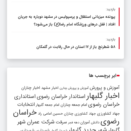
بازدید:
پرونده میزبانی استقلال و پرسپولیس در مشهد دوباره به جریان
افتاد | قفل در‌های ورزشگاه امام رضا(ع) باز می‌شود؟
بازدید:
۵۸ شطرنج‌ باز از ۱۷ استان در حال رقابت در گلمکان
ابر برچسب ها
آموزش و پرورش
اخبار مشهد
اخبار چناران
آموزش و پرورش چنارن
اخبار گلبهار
استاندار خراسان رضوی
استانداری
خراسان رضوی
انتخابات
امام جمعه چناران
امام جمعه گلبهار
خراسان
جهاد کشاورزی
جهاد کشاورزی چناران
حسین امامی راد
رضوی
شرکت عمران شهر
سرقت
دانش آموزان
دهه فجر
شهر جدید گلبهار
گلبهار
شهرداری
شهرداری
شهردار گلبهار