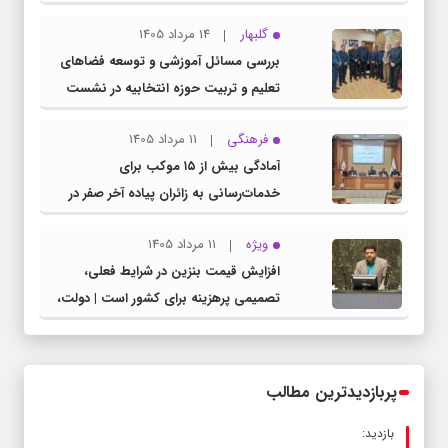
گلبهار
14 مرداد 1405
بررسی مسائل آموزشی و توسعه فضاهای
تعلیم و تربیت حوزه انتخابیه در نشست
مشترک عضو کمیسیون آموزش مجلس با
فرهنگی
11 مرداد 1405
مدیرکل آموزش و پرورش خراسان رضوی
آمادگی بیش از ۱۵ موکب برای
خدمات‌رسانی به زائران پیاده آخر صفر در
شهرستان چناران
ویژه
11 مرداد 1405
افزایش قیمت بنزین در شرایط فعلی،
تصمیمی پرهزینه برای کشور است | دولت،
قاچاق سوخت و عوامل اصلی ناترازی را
محدود کند، نه سفره مردم
پربازدیدترین مطالب
بازدید: