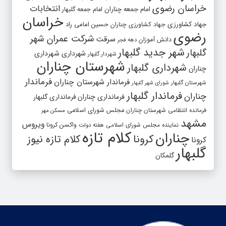
خراسان رضوی
انتخابات
امام جمعه چناران
امام جمعه گلبهار
خراسان
جهاد کشاورزی
جهاد کشاورزی چناران
حسین امامی راد
رضوی
شرکت عمران شهر
سرقت
دانش آموزان
دهه فجر
شهر جدید گلبهار
گلبهار
شهرداری
شهرداری
شهردار گلبهار
شهرستان چناران
شهرداری گلبهار
چناران
فرماندار
فرماندار شهرستان چناران
شهرستان گلبهار
شورای شهر گلبهار
فرماندار گلبهار
چناران
فرمانداری چناران
فرمانداری گلبهار
فرمانده انتظامی شهرستان چناران
مجلس شورای اسلامی
مسکن مهر
مشهد
ویروس
واکسن کرونا
نماینده مجلس شورای اسلامی
هفته دولت
کلام تازه
چناران
کرونا
کلام تازه نیوز
کرونا
گلبهار
گلمکان