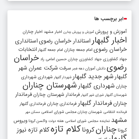
ابر برچسب ها
آموزش و پرورش
اخبار مشهد
اخبار چناران
آموزش و پرورش چنارن
اخبار گلبهار
استاندار خراسان رضوی
استانداری
خراسان رضوی
انتخابات
امام جمعه چناران
امام جمعه گلبهار
خراسان
جهاد کشاورزی
جهاد کشاورزی چناران
حسین امامی راد
رضوی
شرکت عمران شهر
سرقت
دانش آموزان
دهه فجر
شهر جدید گلبهار
گلبهار
شهرداری
شهرداری
شهردار گلبهار
شهرستان چناران
شهرداری گلبهار
چناران
فرماندار
فرماندار شهرستان چناران
شهرستان گلبهار
شورای شهر گلبهار
فرماندار گلبهار
چناران
فرمانداری چناران
فرمانداری گلبهار
فرمانده انتظامی شهرستان چناران
مجلس شورای اسلامی
مسکن مهر
مشهد
ویروس
واکسن کرونا
نماینده مجلس شورای اسلامی
هفته دولت
کلام تازه
چناران
کرونا
کلام تازه نیوز
کرونا
گلبهار