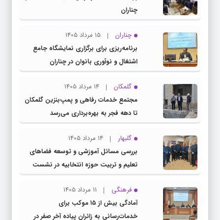
چناران
چناران
15 مرداد 1405
برنامه‌ریزی برای برگزاری نمایشگاه جامع
اشتغال و نوآوری بانوان در چناران
گلمکان
14 مرداد 1405
مجتمع خدمات رفاهی و پمپ‌بنزین گلمکان
تا دهه فجر به بهره‌برداری می‌رسد
گلبهار
14 مرداد 1405
بررسی مسائل آموزشی و توسعه فضاهای
تعلیم و تربیت حوزه انتخابیه در نشست
مشترک عضو کمیسیون آموزش مجلس با
فرهنگی
11 مرداد 1405
مدیرکل آموزش و پرورش خراسان رضوی
آمادگی بیش از ۱۵ موکب برای
خدمات‌رسانی به زائران پیاده آخر صفر در