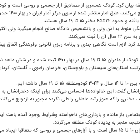
ه بیان کرد: کودک همسری از مصادیق ازار جسمی و روحی است و کودک
هزیستی چناران اشاره کرد عقد نکاح دختران قبل از ۱۳ سالگی منوط به اذن ولی و باتشخیص دادگاه صالح انجام میگیرد ولی
ت نمی‌کنند.
کید کرد: لازم است نگاهی جدی و برنامه ریزی قانونی وفرهنگی اتفاق بیف
ازاد تصریح کرد: تولد ۲۹۳ کودک از مادران کمتر از ۱۵ سال و ۱۵۰۰۰ کودک از مادران ۱۵ تا ۱۹ سال در بهار ۱۴۰۰ ثبت 
ه که بترتیب استان‌های سیستان و بلوچستان، خراسان رضوی ، گلستان، کرمان
رانشان گفت: این خانواده‌ها احساس می‌کنند برای اینکه دخترانشان به د
 دختری را که هنوز رشد عاطفی را طی نکرده مجبور به ازدواج می‌کنند 
جتماعی باز مانده و بارداری‌های ناخواسته وشرایط بوجود آمده باعث ای
 نتیجه منجر به پدیده کودک مطلقه می‌گردد.
وی بیان کرد: کودک همسری از مهمترین موانع تحصیل برای دختران ۱۰ تا ۱۵ سال است و با آزارهای جسمی و روحی که متعاقبا ای