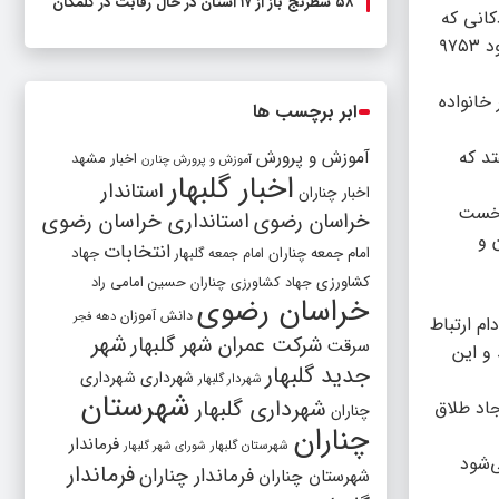
۵۸ شطرنج‌ باز از ۱۷ استان در حال رقابت در گلمکان
انی که
هنوز به بلوغ سنی، جسمی، فرهنگی و اجتماعی نرسیدند و ازدواج می‌کنند، طبق امار منتشر شده از سوی مرکز آمار ایران در بهار ۱۴۰۰ حدود ۹۷۵۳
 اکثر خانواده
ابر برچسب ها
تد که
آموزش و پرورش
اخبار مشهد
آموزش و پرورش چنارن
اخبار گلبهار
استاندار
اخبار چناران
شده و در شش ماهه نخست
خراسان رضوی
استانداری خراسان رضوی
 و
انتخابات
امام جمعه چناران
جهاد
امام جمعه گلبهار
کشاورزی
جهاد کشاورزی چناران
حسین امامی راد
خراسان رضوی
دانش آموزان
دهه فجر
ام ارتباط
شهر
شرکت عمران شهر گلبهار
سرقت
و این
جدید گلبهار
شهرداری
شهرداری
شهردار گلبهار
شهرستان
شهرداری گلبهار
جاد طلاق
چناران
چناران
فرماندار
شهرستان گلبهار
شورای شهر گلبهار
جاد می‌شود
فرماندار
فرماندار چناران
شهرستان چناران