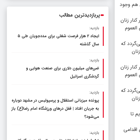
ناترازی را محدود کند، نه سفره مردم
 هم وجود
پربازدیدترین مطالب
کنار زنان
العموم
بازدید:
ایجاد 2 هزار فرصت شغلی برای مددجویان طی ۵
‌گردد که
سال گذشته
نان
بازدید:
کنار زنان
ضررهای میلیون دلاری برای صنعت هوایی و
العموم
گردشگری اسرائیل
‌گردد که
بازدید:
نان
پرونده میزبانی استقلال و پرسپولیس در مشهد دوباره
به جریان افتاد | قفل در‌های ورزشگاه امام رضا(ع) باز
م تا
می‌شود؟
 اقدامی
بازدید: