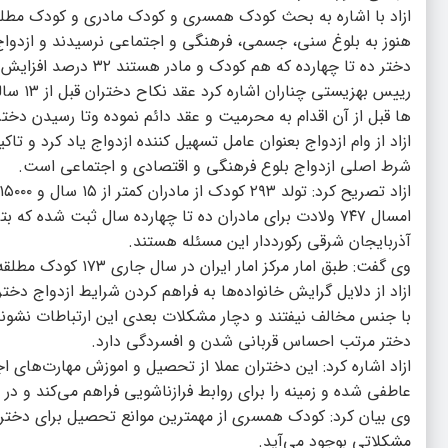
ازاد با اشاره به بحث کودک همسری و کودک مادری و کودک مطلق
دختر ده تا چهارده که هم کودک و مادر هستند ۳۲ درصد افزایش یافته و حدود ۴۵۵۲۲ دختر ۱۵ تا ۱۹ سال هستند .
رییس ب
ها قبل از آن اقدام به محرمیت و عقد دائم نموده وتا رسیدن دختر به سن ۱۳ سال آن را ثب
ازاد از وام ازدواج بعنوان عامل تسهیل کننده ازدواج یاد کرد و تا
شرط اصلی ازدواج بلوع فرهنگی و اقتصادی و اجتماعی است.
امسال ۷۴۷ ولادت برای مادران ده تا چهارده سال ثبت شد
آذربایجان شرقی رکورددار این مسئله هستند.
وی گفت: طبق امار مرکز امار ایران در سال جاری ۱۷۳ کودک مطلقه بین ۱۰ تا ۱۴ سال و ۳۰۴۴ کودومطلقه ۱۵ تا ۱۹ سال داشته ایم.
ازاد از دلایل گرایش خانواده‌ها به فراهم کردن شرایط ازدواج دخت
با جنس مخالف نیفتند و دچار مشکلات بعدی این ارتباطات نشوند،
دختر مرتب احساس قربانی شدن و افسردگی دارد.
ازاد اشاره کرد: این دختران عملا از تحصیل و اموزش مهارت‌های ا
عاطفی شده و زمینه را برای روابط فرازناشویی فراهم می‌کند و در
مشکلاتی بوجود می‌آید.