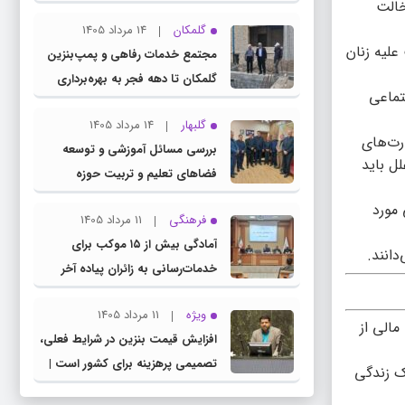
خالت
چناران
گلمکان
14 مرداد 1405
علیه زنان
مجتمع خدمات رفاهی و پمپ‌بنزین
گلمکان تا دهه فجر به بهره‌برداری
تماعی
می‌رسد
گلبهار
14 مرداد 1405
رت‌های
بررسی مسائل آموزشی و توسعه
ل باید
فضاهای تعلیم و تربیت حوزه
انتخابیه در نشست مشترک عضو
 مورد
فرهنگی
11 مرداد 1405
کمیسیون آموزش مجلس با مدیرکل
آمادگی بیش از ۱۵ موکب برای
آموزش و پرورش خراسان رضوی
دانند.
خدمات‌رسانی به زائران پیاده آخر
صفر در شهرستان چناران
ویژه
11 مرداد 1405
مالی از
افزایش قیمت بنزین در شرایط فعلی،
تصمیمی پرهزینه برای کشور است |
بک زندگی
دولت، قاچاق سوخت و عوامل اصلی