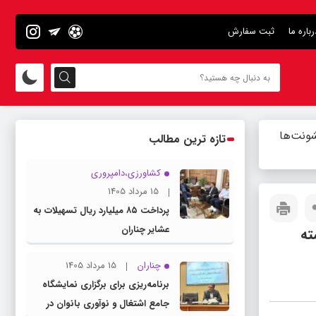
رباره ما
ثبت سفارش
شونت‌ها
تازه ترین مطالب
کشاورزی،دامپروری
15 مرداد 1405
پرداخت ۸۵ میلیارد ریال تسهیلات به
عشایر چناران
ته
چناران
15 مرداد 1405
برنامه‌ریزی برای برگزاری نمایشگاه
جامع اشتغال و نوآوری بانوان در