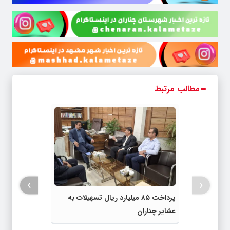
مطالب مرتبط
›
‹
پرداخت ۸۵ میلیارد ریال تسهیلات به
عشایر چناران