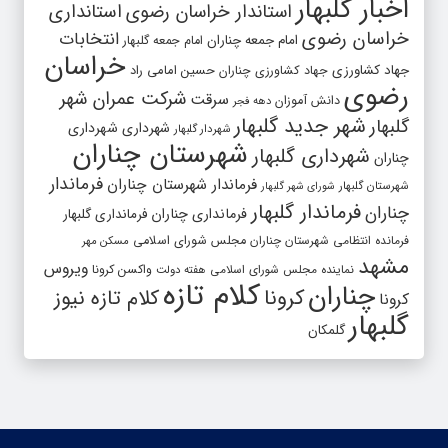
اخبار گلبهار
استاندار خراسان رضوی
استانداری
خراسان رضوی
انتخابات
امام جمعه چناران
امام جمعه گلبهار
خراسان
جهاد کشاورزی
جهاد کشاورزی چناران
حسین امامی راد
رضوی
شرکت عمران شهر
سرقت
دانش آموزان
دهه فجر
شهر جدید گلبهار
گلبهار
شهرداری
شهرداری
شهردار گلبهار
شهرستان چناران
شهرداری گلبهار
چناران
فرماندار
فرماندار شهرستان چناران
شهرستان گلبهار
شورای شهر گلبهار
فرماندار گلبهار
چناران
فرمانداری چناران
فرمانداری گلبهار
فرمانده انتظامی شهرستان چناران
مجلس شورای اسلامی
مسکن مهر
مشهد
ویروس
واکسن کرونا
نماینده مجلس شورای اسلامی
هفته دولت
کلام تازه
چناران
کرونا
کلام تازه نیوز
کرونا
گلبهار
گلمکان