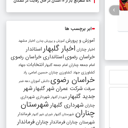
۵۸ شطرنج‌ باز از ۱۷ استان در حال رقابت در گلمکان
›
ابر برچسب ها
آموزش و پرورش
جلسه توجیهی نامزدهای هفتمین دوره
نشست فر
اخبار مشهد
آموزش و پرورش چنارن
اخبار گلبهار
انتخابات شوراهای اسلامی شهر‌های گلبهار
تعیین ف
استاندار
اخبار چناران
و گلمکان برگزار شد‌
شد
خراسان رضوی
استانداری خراسان رضوی
انتخابات
امام جمعه چناران
جهاد
امام جمعه گلبهار
کشاورزی
جهاد کشاورزی چناران
حسین امامی راد
خراسان رضوی
دانش آموزان
دهه فجر
شهر
شرکت عمران شهر گلبهار
سرقت
جدید گلبهار
شهرداری
شهرداری
شهردار گلبهار
شهرستان
شهرداری گلبهار
چناران
چناران
فرماندار
شهرستان گلبهار
شورای شهر گلبهار
فرماندار
فرماندار چناران
شهرستان چناران