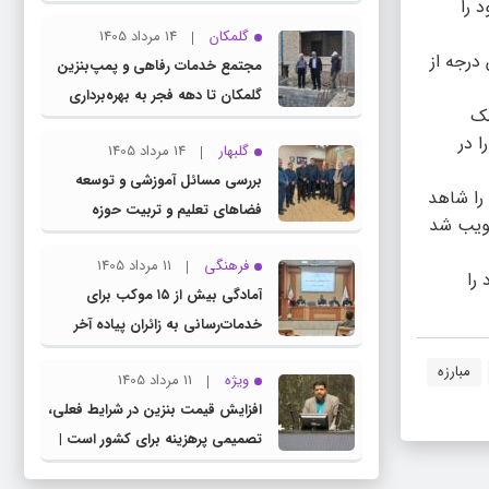
 را
چناران
گلمکان
14 مرداد 1405
درجه از
مجتمع خدمات رفاهی و پمپ‌بنزین
گلمکان تا دهه فجر به بهره‌برداری
مک
می‌رسد
ا در
گلبهار
14 مرداد 1405
بررسی مسائل آموزشی و توسعه
ی را شاهد
فضاهای تعلیم و تربیت حوزه
لمال است باید اجرا شود چرا که در سال 63 قانونی تصویب شد
انتخابیه در نشست مشترک عضو
فرهنگی
11 مرداد 1405
کمیسیون آموزش مجلس با مدیرکل
را
آمادگی بیش از ۱۵ موکب برای
آموزش و پرورش خراسان رضوی
خدمات‌رسانی به زائران پیاده آخر
صفر در شهرستان چناران
مبارزه
ویژه
11 مرداد 1405
افزایش قیمت بنزین در شرایط فعلی،
تصمیمی پرهزینه برای کشور است |
دولت، قاچاق سوخت و عوامل اصلی