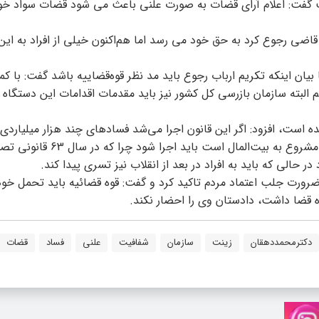
ت گفت: اعلام آرای قضات به صورت علنی باعث می شود قضات سواد خود
قاضی رجوع کرد به حق خود می رسد اما هم‌اکنون خیلی از افراد به این 
بیان اینکه تکریم ارباب رجوع باید مد نظر قوه‌قضاییه باشد گفت: با ک
 البته سازمان بازرسی کل کشور نیز باید مقدمات اقدامات این دستگاه ر
ی انقلاب اجرا نشده است، افزود: اگر این قانون اجرا می‌شد فسادهای چند هزار میلیارد
نبودیم همچنین اصل 49 قانون اساسی که درباره بازگشت اموال نامشروع به بیت‌ا
 حالی که باید به افراد در بعد از انقلاب نیز تسری پیدا کند.
ورت جلب اعتماد مردم تاکید کرد و گفت: قوه قضائیه باید تحمل خود 
اه قضا داشت، دادستان وی را احضار نکند.
دکتر‌محمد‌دهقان
زینت
سازمان
شفافیت
علنی
فساد
قضات