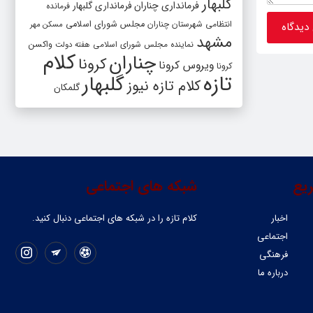
گلبهار
فرمانداری چناران
فرمانداری گلبهار
فرمانده
انتظامی شهرستان چناران
مجلس شورای اسلامی
مسکن مهر
مشهد
واکسن
نماینده مجلس شورای اسلامی
هفته دولت
کلام
چناران
کرونا
ویروس کرونا
کرونا
تازه
گلبهار
کلام تازه نیوز
گلمکان
یع
شبکه های اجتماعی
اخبار
کلام تازه را در شبکه ‌های اجتماعی دنبال کنید.
اجتماعی
فرهنگی
درباره ما