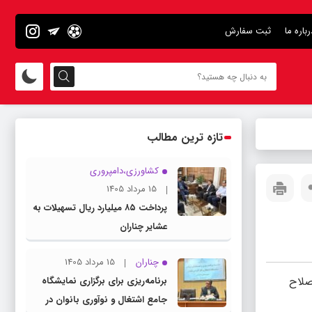
رباره ما
ثبت سفارش
تازه ترین مطالب
کشاورزی،دامپروری
15 مرداد 1405
پرداخت ۸۵ میلیارد ریال تسهیلات به
عشایر چناران
چناران
15 مرداد 1405
صلاح
برنامه‌ریزی برای برگزاری نمایشگاه
جامع اشتغال و نوآوری بانوان در