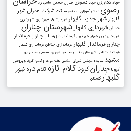
خراسان
جهاد کشاورزی
جهاد کشاورزی چناران
حسین امامی راد
رضوی
شرکت عمران شهر
سرقت
دانش آموزان
دهه فجر
شهر جدید گلبهار
گلبهار
شهرداری
شهرداری
شهردار گلبهار
شهرستان چناران
شهرداری گلبهار
چناران
فرماندار
فرماندار شهرستان چناران
شهرستان گلبهار
شورای شهر گلبهار
فرماندار گلبهار
چناران
فرمانداری چناران
فرمانداری گلبهار
فرمانده انتظامی شهرستان چناران
مجلس شورای اسلامی
مسکن مهر
مشهد
ویروس
واکسن کرونا
نماینده مجلس شورای اسلامی
هفته دولت
کلام تازه
چناران
کرونا
کلام تازه نیوز
کرونا
گلبهار
گلمکان