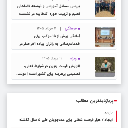
بررسی مسائل آموزشی و توسعه فضاهای
تعلیم و تربیت حوزه انتخابیه در نشست
مشترک عضو کمیسیون آموزش مجلس با
فرهنگی
11 مرداد 1405
مدیرکل آموزش و پرورش خراسان رضوی
آمادگی بیش از ۱۵ موکب برای
خدمات‌رسانی به زائران پیاده آخر صفر در
شهرستان چناران
ویژه
11 مرداد 1405
افزایش قیمت بنزین در شرایط فعلی،
تصمیمی پرهزینه برای کشور است | دولت،
قاچاق سوخت و عوامل اصلی ناترازی را
محدود کند، نه سفره مردم
پربازدیدترین مطالب
بازدید:
ایجاد 2 هزار فرصت شغلی برای مددجویان طی ۵ سال گذشته