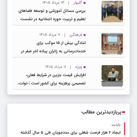
گلبهار
14 مرداد 1405
بررسی مسائل آموزشی و توسعه فضاهای
تعلیم و تربیت حوزه انتخابیه در نشست
مشترک عضو کمیسیون آموزش مجلس با
فرهنگی
11 مرداد 1405
مدیرکل آموزش و پرورش خراسان رضوی
آمادگی بیش از ۱۵ موکب برای
خدمات‌رسانی به زائران پیاده آخر صفر در
شهرستان چناران
ویژه
11 مرداد 1405
افزایش قیمت بنزین در شرایط فعلی،
تصمیمی پرهزینه برای کشور است | دولت،
قاچاق سوخت و عوامل اصلی ناترازی را
محدود کند، نه سفره مردم
پربازدیدترین مطالب
بازدید:
ایجاد 2 هزار فرصت شغلی برای مددجویان طی ۵ سال گذشته