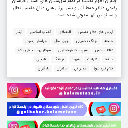
چناران اظهار داشت در تمام شهرستان هاي استان خراسان
رضوي دفاتر حفظ آثار و نشر ارزش هاي دفاع مقدس فعال
و مسئولين آنها معرفي شده است .
ارزش های دفاع مقدس
اقتصادی
انقلاب اسلامی
ایثار
جامعه
جنگ تحمیلی
چهل سال
خراسان رضوی
دفاع مقدس
سرپرست فرمانداری
سردار یوسف علی زاده
سینما
شهادت
شهید
فرهنگ
قلیچی
کلام تازه نیوز
مدیر کل
ناشران
یادگاران