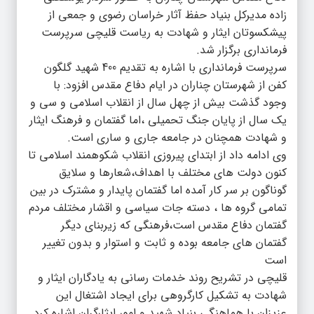
زاده مدیرکل بنیاد حفظ آثار خراسان رضوی و جمعی از
پیشکسوتان ایثار و شهادت به ریاست قلیچی سرپرست
فرمانداری برگزار شد.
سرپرست فرمانداری با اشاره به تقدیم 400 شهید گلگون
کفن از شهرستان چناران در ایام دفاع مقدس افزود: با
وجود گذشت بیش از چهل سال از انقلاب اسلامی و سی و
یک سال از پایان جنگ تحمیلی ،اما گفتمان و فرهنگ ایثار
و شهادت همچنان در جامعه جاری و ساری است.
وی ادامه داد از ابتدای پیروزی انقلاب شکوهمند اسلامی تا
کنون دولت های مختلف با اهداف،شعارها و سلایق
گوناگون بر سر کار آمده اما گفتمان پایدار و مشترک در بین
تمامی گروه ها ، دسته جات سیاسی و اقشار مختلف مردم
گفتمان دفاع مقدس است،فرهنگی که زیربنای دیگر
گفتمان های جامعه بوده و ثابت و استوار و بدون تغییر
است
قلیچی در تشریح روند خدمات رسانی به یادگاران ایثار و
شهادت به تشکیل کارگروهی برای ایجاد اشتغال این
عزیزان با هماهنگی بنیاد شهید و امور ایثارگران اشاره کرد