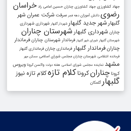
خراسان
جهاد کشاورزی
جهاد کشاورزی چناران
حسین امامی راد
رضوی
شرکت عمران شهر
سرقت
دانش آموزان
دهه فجر
شهر جدید گلبهار
گلبهار
شهرداری
شهرداری
شهردار گلبهار
شهرستان چناران
شهرداری گلبهار
چناران
فرماندار
فرماندار شهرستان چناران
شهرستان گلبهار
شورای شهر گلبهار
فرماندار گلبهار
چناران
فرمانداری چناران
فرمانداری گلبهار
فرمانده انتظامی شهرستان چناران
مجلس شورای اسلامی
مسکن مهر
مشهد
ویروس
واکسن کرونا
نماینده مجلس شورای اسلامی
هفته دولت
کلام تازه
چناران
کرونا
کلام تازه نیوز
کرونا
گلبهار
گلمکان