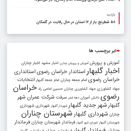
بازدید:
۵۸ شطرنج‌ باز از ۱۷ استان در حال رقابت در گلمکان
ابر برچسب ها
آموزش و پرورش
اخبار مشهد
اخبار چناران
آموزش و پرورش چنارن
اخبار گلبهار
استاندار خراسان رضوی
استانداری
خراسان رضوی
انتخابات
امام جمعه چناران
امام جمعه گلبهار
خراسان
جهاد کشاورزی
جهاد کشاورزی چناران
حسین امامی راد
رضوی
شرکت عمران شهر
سرقت
دانش آموزان
دهه فجر
شهر جدید گلبهار
گلبهار
شهرداری
شهرداری
شهردار گلبهار
شهرستان چناران
شهرداری گلبهار
چناران
فرماندار
فرماندار شهرستان چناران
شهرستان گلبهار
شورای شهر گلبهار
فرماندار گلبهار
چناران
فرمانداری چناران
فرمانداری گلبهار