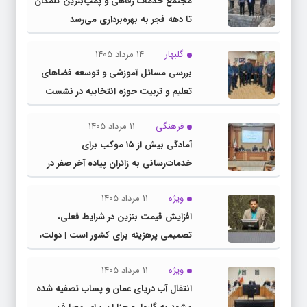
مجتمع خدمات رفاهی و پمپ‌بنزین گلمکان
تا دهه فجر به بهره‌برداری می‌رسد
گلبهار
14 مرداد 1405
بررسی مسائل آموزشی و توسعه فضاهای
تعلیم و تربیت حوزه انتخابیه در نشست
مشترک عضو کمیسیون آموزش مجلس با
فرهنگی
11 مرداد 1405
مدیرکل آموزش و پرورش خراسان رضوی
آمادگی بیش از ۱۵ موکب برای
خدمات‌رسانی به زائران پیاده آخر صفر در
شهرستان چناران
ویژه
11 مرداد 1405
افزایش قیمت بنزین در شرایط فعلی،
تصمیمی پرهزینه برای کشور است | دولت،
قاچاق سوخت و عوامل اصلی ناترازی را
ویژه
11 مرداد 1405
محدود کند، نه سفره مردم
انتقال آب دریای عمان و پساب تصفیه شده