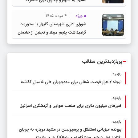
مشهد به گلبهار و چناران برای مصارف
صنعتی و کشاورزی | لزوم تسریع در اجرای
ویژه
4 مرداد 1405
پروژه‌های قطار و آزادراه مشهد- گلبهار-
شورای اداری شهرستان گلبهار با محوریت
چناران
گرامیداشت پنجم مرداد و تجلیل از خادمان
عرصه نماز برگزار شد
پربازدیدترین مطالب
بازدید:
ایجاد 2 هزار فرصت شغلی برای مددجویان طی ۵ سال گذشته
بازدید:
ضررهای میلیون دلاری برای صنعت هوایی و گردشگری اسرائیل
بازدید:
پرونده میزبانی استقلال و پرسپولیس در مشهد دوباره به جریان
افتاد | قفل در‌های ورزشگاه امام رضا(ع) باز می‌شود؟