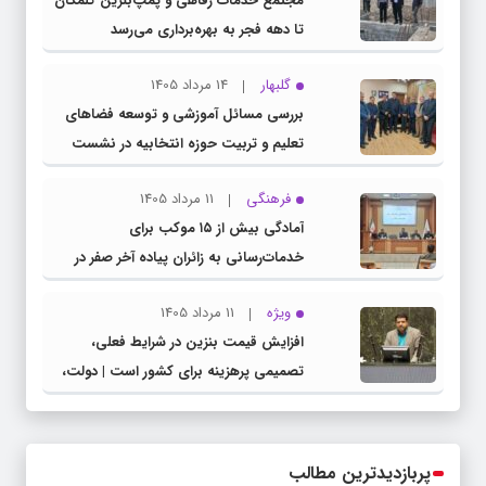
مجتمع خدمات رفاهی و پمپ‌بنزین گلمکان
تا دهه فجر به بهره‌برداری می‌رسد
گلبهار
14 مرداد 1405
بررسی مسائل آموزشی و توسعه فضاهای
تعلیم و تربیت حوزه انتخابیه در نشست
مشترک عضو کمیسیون آموزش مجلس با
فرهنگی
11 مرداد 1405
مدیرکل آموزش و پرورش خراسان رضوی
آمادگی بیش از ۱۵ موکب برای
خدمات‌رسانی به زائران پیاده آخر صفر در
شهرستان چناران
ویژه
11 مرداد 1405
افزایش قیمت بنزین در شرایط فعلی،
تصمیمی پرهزینه برای کشور است | دولت،
قاچاق سوخت و عوامل اصلی ناترازی را
محدود کند، نه سفره مردم
پربازدیدترین مطالب