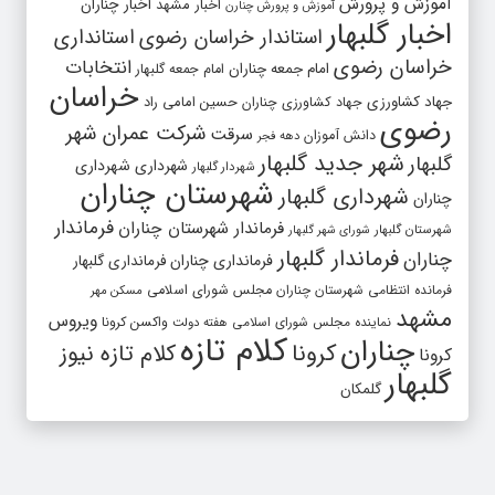
آموزش و پرورش
اخبار مشهد
اخبار چناران
آموزش و پرورش چنارن
اخبار گلبهار
استاندار خراسان رضوی
استانداری
خراسان رضوی
انتخابات
امام جمعه چناران
امام جمعه گلبهار
خراسان
جهاد کشاورزی
جهاد کشاورزی چناران
حسین امامی راد
رضوی
شرکت عمران شهر
سرقت
دانش آموزان
دهه فجر
شهر جدید گلبهار
گلبهار
شهرداری
شهرداری
شهردار گلبهار
شهرستان چناران
شهرداری گلبهار
چناران
فرماندار
فرماندار شهرستان چناران
شهرستان گلبهار
شورای شهر گلبهار
فرماندار گلبهار
چناران
فرمانداری چناران
فرمانداری گلبهار
فرمانده انتظامی شهرستان چناران
مجلس شورای اسلامی
مسکن مهر
مشهد
ویروس
واکسن کرونا
نماینده مجلس شورای اسلامی
هفته دولت
کلام تازه
چناران
کرونا
کلام تازه نیوز
کرونا
گلبهار
گلمکان